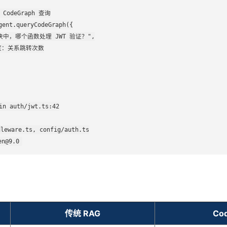
 CodeGraph 查询

gent.queryCodeGraph({

模块中，哪个函数处理 JWT 验证？",

深度：关系跳转次数

n auth/jwt.ts:42

ware.ts, config/auth.ts

n@9.0
传统 RAG
Co