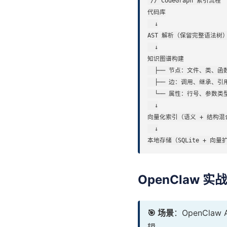
// CodeGraph 索引流程

代码库

  ↓

AST 解析（保留完整语法树）
  ↓

知识图谱构建

  ├── 节点：文件、类、函
  ├── 边：调用、继承、引
  └── 属性：行号、参数类
  ↓

向量化索引（语义 + 结构混合
  ↓

本地存储（SQLite + 向量
OpenClaw 实
🎯 场景
：OpenCla
辑。