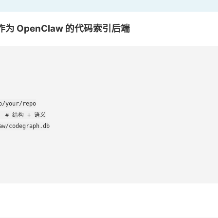
ph 作为 OpenClaw 的代码索引后端
/your/repo

d  # 结构 + 语义

w/codegraph.db
