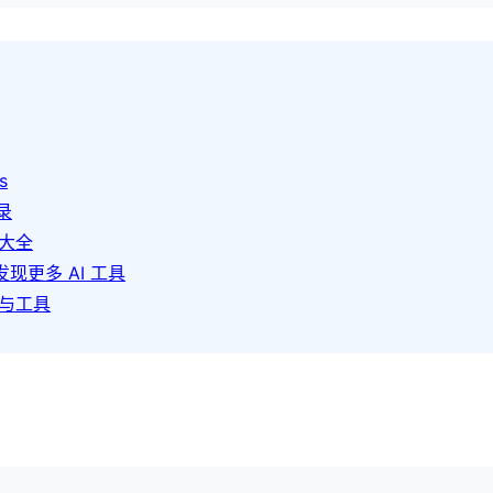
s
录
语大全
发现更多 AI 工具
程与工具