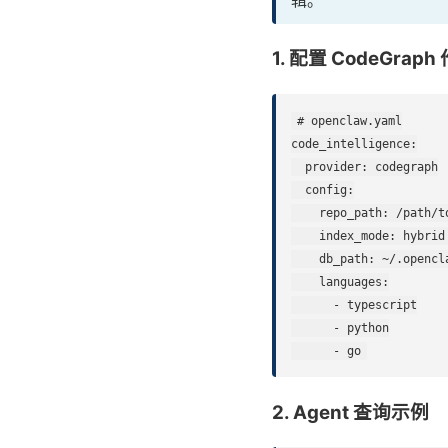
1. 配置 CodeGra
# openclaw.yaml

code_intelligence:

  provider: codegraph

  config:

    repo_path: /path/to
    index_mode: hybri
    db_path: ~/.opencla
    languages:

      - typescript

      - python

      - go
2. Agent 查询示例