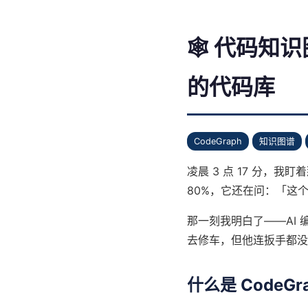
🕸️ 代码知识
的代码库
CodeGraph
知识图谱
凌晨 3 点 17 分，我盯着那
80%，它还在问：「这
那一刻我明白了——AI 
去修车，但他连扳手都没
什么是 CodeGr