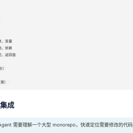


数、变量

用、依赖

型、返回值

）

扩展）
战集成
w Agent 需要理解一个大型 monorepo，快速定位需要修改