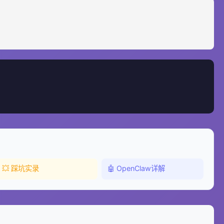
💥 踩坑实录
🤖 OpenClaw详解