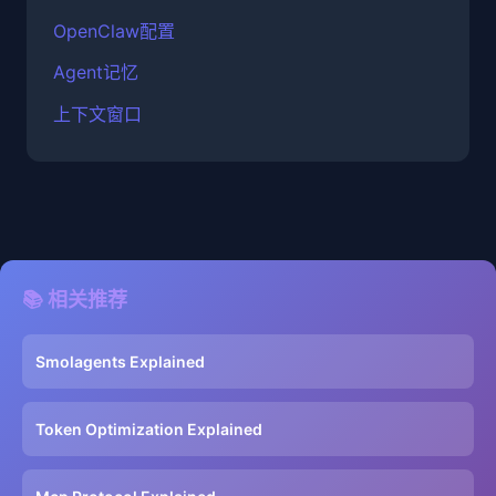
OpenClaw配置
Agent记忆
上下文窗口
📚 相关推荐
Smolagents Explained
Token Optimization Explained