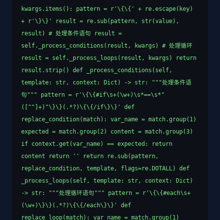
kwargs.items(): pattern = r'\{\{' + re.escape(key)
+ r'\}\}' result = re.sub(pattern, str(value),
result) # 处理条件语句 result =
self._process_conditions(result, kwargs) # 处理循环
result = self._process_loops(result, kwargs) return
result.strip() def _process_conditions(self,
template: str, context: Dict) -> str: """处理条件语
句""" pattern = r'\{\{#if\s+(\w+)\s*==\s*"
([^"]+)"\}\}(.*?)\{\{/if\}\}' def
replace_condition(match): var_name = match.group(1)
expected = match.group(2) content = match.group(3)
if context.get(var_name) == expected: return
content return '' return re.sub(pattern,
replace_condition, template, flags=re.DOTALL) def
_process_loops(self, template: str, context: Dict)
-> str: """处理循环语句""" pattern = r'\{\{#each\s+
(\w+)\}\}(.*?)\{\{/each\}\}' def
replace_loop(match): var_name = match.group(1)