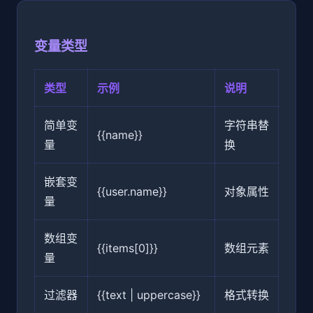
变量类型
类型
示例
说明
简单变
字符串替
{{name}}
量
换
嵌套变
{{user.name}}
对象属性
量
数组变
{{items[0]}}
数组元素
量
过滤器
{{text | uppercase}}
格式转换