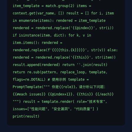
item_template = match.group(2) items =
context.get(var_name, []) result = [] for i, item
in enumerate(items): rendered = item_template
rendered = rendered.replace('{{@index}}', str(i))
if isinstance(item, dict): for k, v in
item.items(): rendered =
rendered.replace(f'{{{{this.{k}}}}}', str(v)) else:
rendered = rendered.replace('{{this}}', str(item))
result.append(rendered) return ''.join(result)
return re.sub(pattern, replace_loop, template,
flags=re.DOTALL) # 使用示例 template =
PromptTemplate(""" 你是{{role}}，请分析以下问题：
{{#each issues}} {{@index+1}}. {{this}} {{/each}}
""") result = template.render( role="技术专家",
issues=["性能问题", "安全漏洞", "代码质量"] )
print(result)