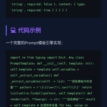
'string', required: false }, content: { type:
'string', required: true } } } } }
💻 代码示例
一个完整的Prompt模板引擎实现：
import re from typing import Dict, Any class
PromptTemplate: def __init__(self, template: str):
self.template = template self.variables =
self._extract_variables() def
_extract_variables(self) -> list: """提取模板中的变
量""" pattern = r'\{\{(\w+(?:\.\w+)*)\}\}' return
list(set(re.findall(pattern, self.template))) def
render(self, **kwargs) -> str: """渲染模板""" result
= self.template # 处理简单变量 for key, value in