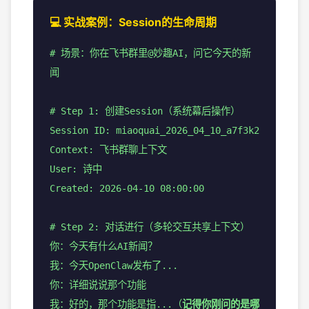
💻 实战案例：Session的生命周期
# 场景：你在飞书群里@妙趣AI，问它今天的新
闻
# Step 1: 创建Session（系统幕后操作）
Session ID: miaoquai_2026_04_10_a7f3k2
Context: 飞书群聊上下文
User: 诗中
Created: 2026-04-10 08:00:00
# Step 2: 对话进行（多轮交互共享上下文）
你：今天有什么AI新闻？
我：今天OpenClaw发布了...
你：详细说说那个功能
我：好的，那个功能是指...（
记得你刚问的是哪