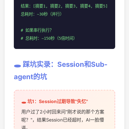
结果：[摘要1, 摘要2, 摘要3, 摘要4, 摘要5]
总耗时：~30秒（并行）
# 如果串行执行？
# 总耗时：~150秒（5倍时间）
🕳️ 踩坑实录：Session和Sub-
agent的坑
🕳️ 坑1：Session过期导致"失忆"
用户过了2小时回来问"刚才说的那个方案
呢？"，结果Session已经超时，AI一脸懵
逼。