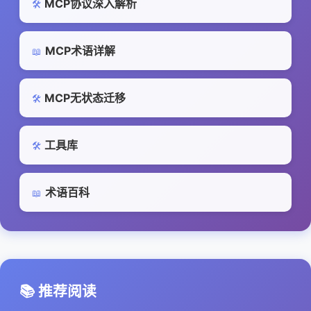
MCP协议深入解析
🛠️
MCP术语详解
📖
MCP无状态迁移
🛠️
工具库
🛠️
术语百科
📖
📚 推荐阅读