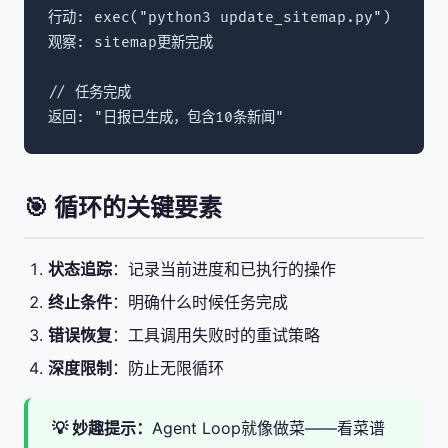
行动: exec("python3 update_sitemap.py")

观察: sitemap更新完成

// 任务完成

返回: "日报已生成，包含10条新闻"
🎯 循环的关键要素
状态追踪
：记录当前进度和已执行的操作
终止条件
：明确什么时候任务完成
错误恢复
：工具调用失败时的重试策略
深度限制
：防止无限循环
💡 妙趣提示：
Agent Loop就像做菜——看菜谱