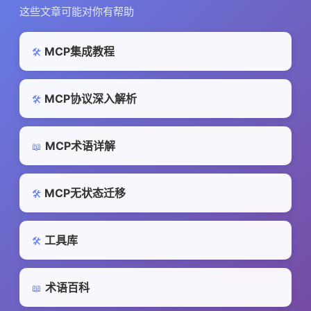
这些文章可能对你有帮助
MCP集成教程
🛠️
MCP协议深入解析
🛠️
MCP术语详解
📖
MCP无状态迁移
🛠️
工具库
🛠️
术语百科
📖