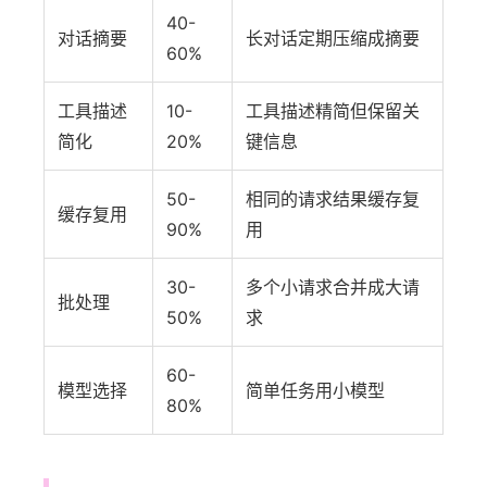
40-
对话摘要
长对话定期压缩成摘要
60%
工具描述
10-
工具描述精简但保留关
简化
20%
键信息
50-
相同的请求结果缓存复
缓存复用
90%
用
30-
多个小请求合并成大请
批处理
50%
求
60-
模型选择
简单任务用小模型
80%