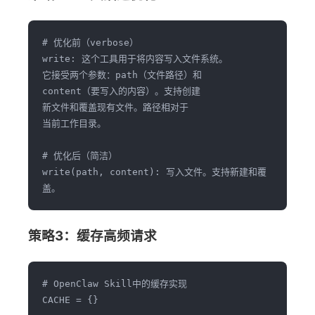
# 优化前（verbose）

write: 这个工具用于将内容写入文件系统。

它接受两个参数：path（文件路径）和

content（要写入的内容）。支持创建

新文件和覆盖现有文件。路径相对于

当前工作目录。

# 优化后（简洁）

write(path, content): 写入文件。支持新建和覆
策略3：缓存高频请求
# OpenClaw Skill中的缓存实现

CACHE = {}
