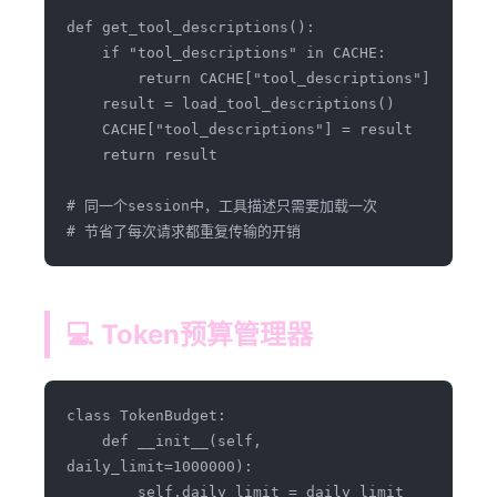
def get_tool_descriptions():

    if "tool_descriptions" in CACHE:

        return CACHE["tool_descriptions"]

    result = load_tool_descriptions()

    CACHE["tool_descriptions"] = result

    return result

# 同一个session中，工具描述只需要加载一次

💻 Token预算管理器
class TokenBudget:

    def __init__(self, 
daily_limit=1000000):

        self.daily_limit = daily_limit
