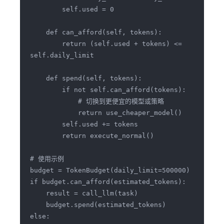
        self.used = 0

    def can_afford(self, tokens):

        return (self.used + tokens) <= 
self.daily_limit

    def spend(self, tokens):

        if not self.can_afford(tokens):

            # 切换到更便宜的模型或策略

            return use_cheaper_model()

        self.used += tokens

        return execute_normal()

# 使用示例

budget = TokenBudget(daily_limit=500000)

if budget.can_afford(estimated_tokens):

    result = call_llm(task)

    budget.spend(estimated_tokens)

else:
