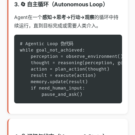
3. 🔄 自主循环（Autonomous Loop）
Agent在一个
感知→思考→行动→观察
的循环中持
续运行，直到目标完成或需要人类介入。
# Agentic Loop 伪代码

while goal_not_achieved:

    perception = observe_environment()

    thought = reasoning(perception, goal)

    action = plan_action(thought)

    result = execute(action)

    memory.update(result)

    if need_human_input:

        pause_and_ask()