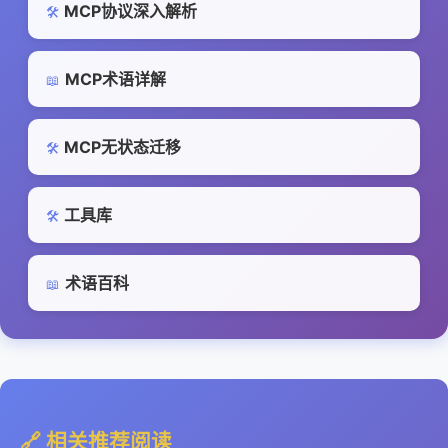
MCP协议深入解析
🛠️
MCP术语详解
📖
MCP无状态迁移
🛠️
工具库
🛠️
术语百科
📖
🔗 相关推荐阅读