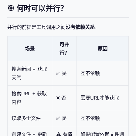
🎯 何时可以并行？
并行的前提是工具调用之间
没有依赖关系
：
可并
场景
原因
行？
搜索新闻 + 获取
✅ 是
互不依赖
天气
搜索URL + 获取
❌ 否
需要URL才能获取
内容
读取多个文件
✅ 是
互不依赖
创建文件 + 更新
⚠️ 看情
如果配置依赖文件则