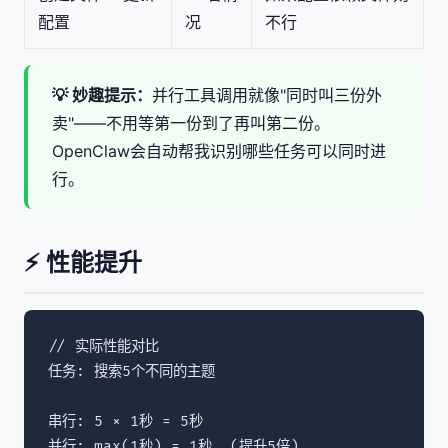
配置
况
不行
💡 妙趣提示：
并行工具调用就像"同时叫三份外
卖"——不用等第一份到了再叫第二份。
OpenClaw会自动帮我识别哪些任务可以同时进
行。
⚡ 性能提升
// 实际性能对比

任务: 搜索5个不同的主题

串行: 5 × 1秒 = 5秒

并行: max(1秒) = 1秒  (提升5倍)
