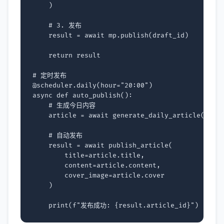
)
# 3. 发布
result
=
await
mp
.
publish
(
draft_id
)
return
result
# 定时发布
@scheduler
.
daily
(
hour
=
"20:00"
)
async
def
auto_publish
():
# 生成今日内容
article
=
await
generate_daily_article
()
# 自动发布
result
=
await
publish_article
(
title
=
article
.
title
,
content
=
article
.
content
,
cover_image
=
article
.
cover
)
print
(
f
"发布成功: 
{
result
.
article_id
}
"
)