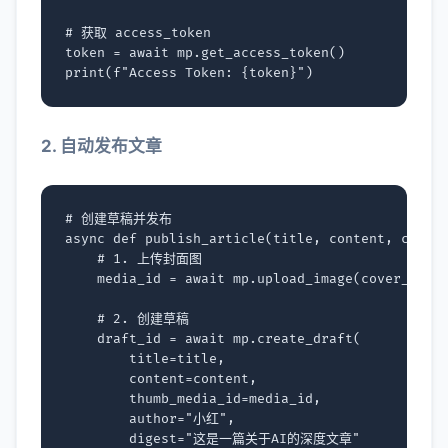
# 获取 access_token
token
=
await
mp
.
get_access_token
()
print
(
f
"Access Token: 
{
token
}
"
)
2. 自动发布文章
# 创建草稿并发布
async
def
publish_article
(
title
,
content
,
cover
# 1. 上传封面图
media_id
=
await
mp
.
upload_image
(
cover_imag
# 2. 创建草稿
draft_id
=
await
mp
.
create_draft
(
title
=
title
,
content
=
content
,
thumb_media_id
=
media_id
,
author
=
"小红"
,
digest
=
"这是一篇关于AI的深度文章"