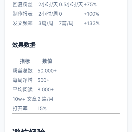
回复粉丝
2小时/天
0.5小时/天
+75%
制作报表
2小时/周
0
+100%
发文频率
3篇/周
7篇/周
+133%
效果数据
指标
数值
粉丝总数
50,000+
每周净增
500+
平均阅读
8,000+
10w+ 文章
2 篇/月
打开率
15%