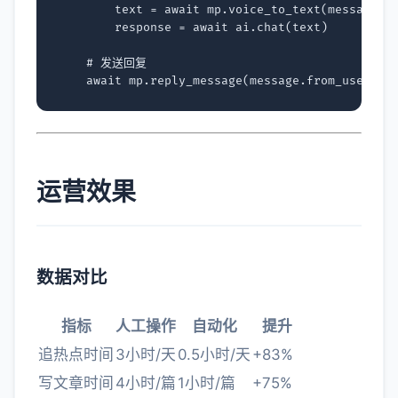
text
=
await
mp
.
voice_to_text
(
message
.
m
response
=
await
ai
.
chat
(
text
)
# 发送回复
await
mp
.
reply_message
(
message
.
from_user_na
运营效果
数据对比
指标
人工操作
自动化
提升
追热点时间
3小时/天
0.5小时/天
+83%
写文章时间
4小时/篇
1小时/篇
+75%