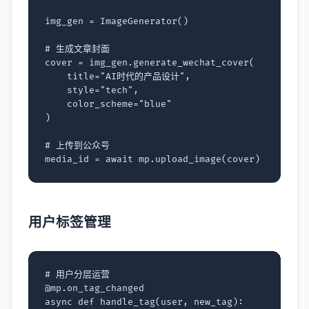
img_gen
=
ImageGenerator
()
# 生成文章封面
cover
=
img_gen
.
generate_wechat_cover
(
title
=
"AI时代的产品设计"
,
style
=
"tech"
,
color_scheme
=
"blue"
)
# 上传到公众号
media_id
=
await
mp
.
upload_image
(
cover
)
用户标签管理
# 用户分层运营
@mp
.
on_tag_changed
async
def
handle_tag
(
user
,
new_tag
):