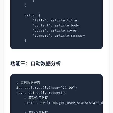
}
)
return
{
"title"
:
article
.
title
,
"content"
:
article
.
body
,
"cover"
:
article
.
cover
,
"summary"
:
article
.
summary
}
功能三：自动数据分析
# 每日数据报告
@scheduler
.
daily
(
hour
=
"23:00"
)
async
def
daily_report
():
# 获取今日数据
stats
=
await
mp
.
get_user_stats
(
start_date
=