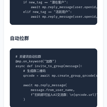
if
new_tag
==
"潜在客户"
:
await
mp
.
reply_message
(
user
.
openid
,
"感
elif
new_tag
==
"活跃用户"
:
await
mp
.
reply_message
(
user
.
openid
,
"你
自动拉群
# 关键词自动拉群
@mp
.
on_keyword
(
"加群"
)
async
def
invite_to_group
(
message
):
# 生成群二维码
qrcode
=
await
mp
.
create_group_qrcode
(
scene
await
mp
.
reply_message
(
message
.
from_user_name
,
f
"扫码即可加入AI交流群：
\n
{
qrcode
.
url
}
"
)