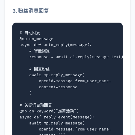
3. 粉丝消息回复
# 自动回复
@mp
.
on_message
async
def
auto_reply
(
message
):
# 智能回复
response
=
await
ai
.
reply
(
message
.
text
)
# 回复粉丝
await
mp
.
reply_message
(
openid
=
message
.
from_user_name
,
content
=
response
)
# 关键词自动回复
@mp
.
on_keyword
(
"最新活动"
)
async
def
reply_event
(
message
):
await
mp
.
reply_message
(
openid
=
message
.
from_user_name
,