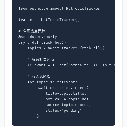
from
openclaw
import
HotTopicTracker
tracker
=
HotTopicTracker
()
# 全网热点追踪
@scheduler
.
hourly
async
def
track_hot
():
topics
=
await
tracker
.
fetch_all
()
# 筛选相关热点
relevant
=
filter
(
lambda
t
:
"AI"
in
t
or
"科
# 存入选题库
for
topic
in
relevant
:
await
db
.
topics
.
insert
(
title
=
topic
.
title
,
hot_value
=
topic
.
hot
,
source
=
topic
.
source
,
status
=
"pending"
)