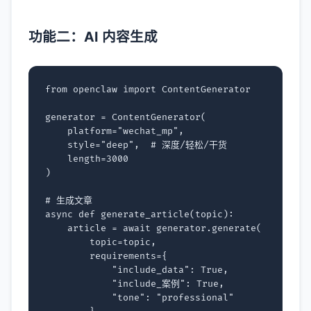
功能二：AI 内容生成
from
openclaw
import
ContentGenerator
generator
=
ContentGenerator
(
platform
=
"wechat_mp"
,
style
=
"deep"
,
# 深度/轻松/干货
length
=
3000
)
# 生成文章
async
def
generate_article
(
topic
):
article
=
await
generator
.
generate
(
topic
=
topic
,
requirements
=
{
"include_data"
:
True
,
"include_案例"
:
True
,
"tone"
:
"professional"