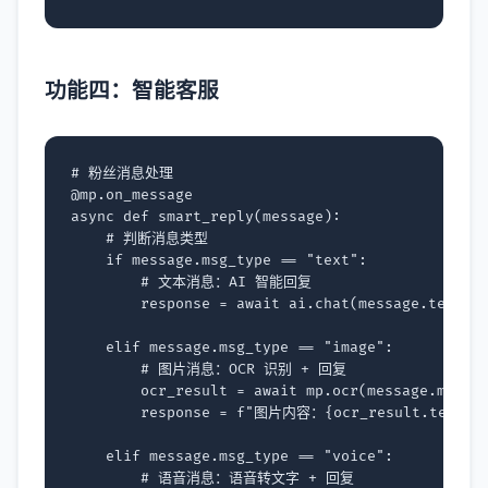
功能四：智能客服
# 粉丝消息处理
@mp
.
on_message
async
def
smart_reply
(
message
):
# 判断消息类型
if
message
.
msg_type
==
"text"
:
# 文本消息：AI 智能回复
response
=
await
ai
.
chat
(
message
.
text
)
elif
message
.
msg_type
==
"image"
:
# 图片消息：OCR 识别 + 回复
ocr_result
=
await
mp
.
ocr
(
message
.
media
response
=
f
"图片内容：
{
ocr_result
.
text
}
"
elif
message
.
msg_type
==
"voice"
:
# 语音消息：语音转文字 + 回复