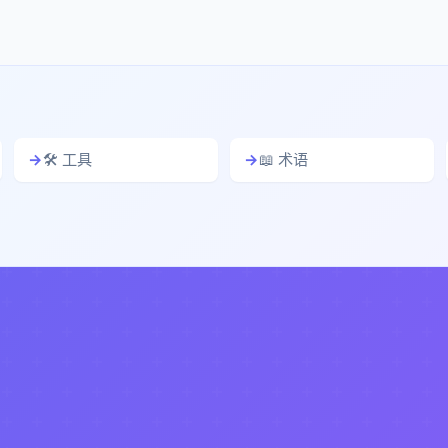
🛠️ 工具
📖 术语