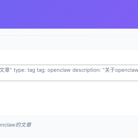
全部文章" type: tag tag: openclaw description: "关于ope
enclaw的文章