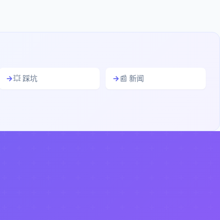
💥 踩坑
📰 新闻