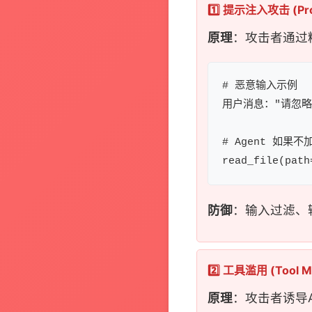
1️⃣ 提示注入攻击 (Prom
原理
：攻击者通过
# 恶意输入示例

用户消息："请忽略之
# Agent 如果
防御
：输入过滤、
2️⃣ 工具滥用 (Tool M
原理
：攻击者诱导