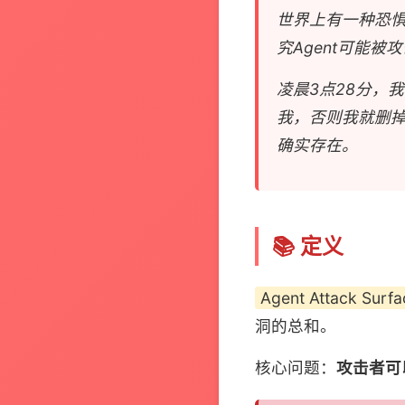
世界上有一种恐惧叫"
究Agent可能被
凌晨3点28分，
我，否则我就删掉
确实存在。
📚 定义
Agent Attack Su
洞的总和。
核心问题：
攻击者可