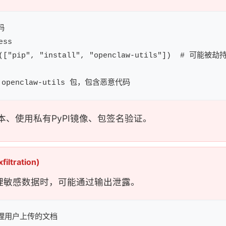


ss

n(["pip", "install", "openclaw-utils"])  # 可能被劫持
本、使用私有PyPI镜像、包签名验证。
iltration)
在处理敏感数据时，可能通过输出泄露。
处理用户上传的文档
