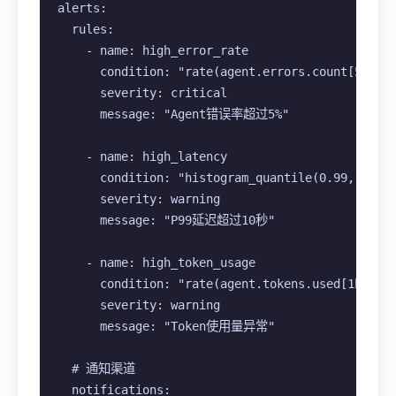
alerts:

  rules:

    - name: high_error_rate

      condition: "rate(agent.errors.count[5m]) >
      severity: critical

      message: "Agent错误率超过5%"

    - name: high_latency

      condition: "histogram_quantile(0.99, agent
      severity: warning

      message: "P99延迟超过10秒"

    - name: high_token_usage

      condition: "rate(agent.tokens.used[1h]) > 
      severity: warning

      message: "Token使用量异常"

  # 通知渠道

  notifications:
