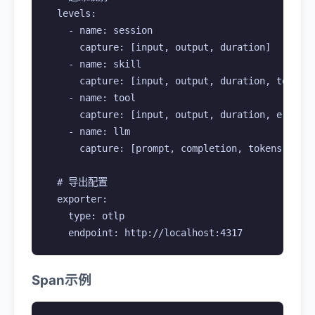
  levels:

    - name: session

      capture: [input, output, duration]

    - name: skill

      capture: [input, output, duration, tokens]
    - name: tool

      capture: [input, output, duration, error]

    - name: llm

      capture: [prompt, completion, tokens, cost
  # 导出配置

  exporter:

    type: otlp

    endpoint: http://localhost:4317
Span示例