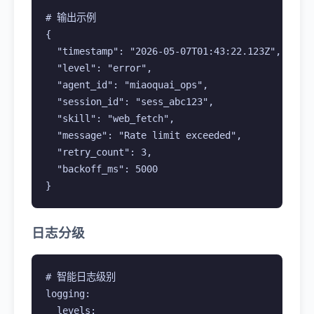
# 输出示例

{

  "timestamp": "2026-05-07T01:43:22.123Z",

  "level": "error",

  "agent_id": "miaoquai_ops",

  "session_id": "sess_abc123",

  "skill": "web_fetch",

  "message": "Rate limit exceeded",

  "retry_count": 3,

  "backoff_ms": 5000

}
日志分级
# 智能日志级别

logging:

  levels:
