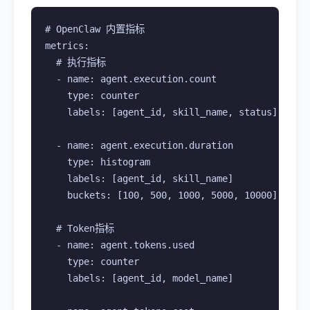
# OpenClaw 内置指标

metrics:

  # 执行指标

  - name: agent.execution.count

    type: counter

    labels: [agent_id, skill_name, status]

  - name: agent.execution.duration

    type: histogram

    labels: [agent_id, skill_name]

    buckets: [100, 500, 1000, 5000, 10000]

  # Token指标

  - name: agent.tokens.used

    type: counter

    labels: [agent_id, model_name]
