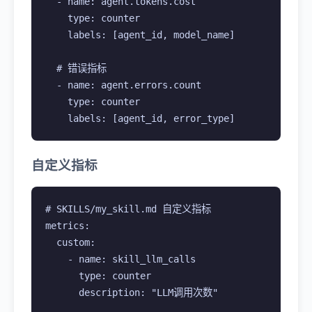
  - name: agent.tokens.cost

    type: counter

    labels: [agent_id, model_name]

  # 错误指标

  - name: agent.errors.count

    type: counter

    labels: [agent_id, error_type]
自定义指标
# SKILLS/my_skill.md 自定义指标

metrics:

  custom:

    - name: skill_llm_calls

      type: counter

      description: "LLM调用次数"
