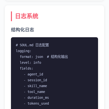
日志系统
结构化日志
# SOUL.md 日志配置

logging:

  format: json  # 结构化输出

  level: info

  fields:

    - agent_id

    - session_id

    - skill_name

    - tool_name

    - duration_ms

    - tokens_used
