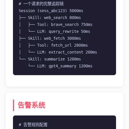
# 一个请求的完整追踪链

Session (sess_abc123) 5000ms

├── Skill: web_search 800ms

│   ├── Tool: brave_search 750ms

│   └── LLM: query_rewrite 50ms

├── Skill: web_fetch 3000ms

│   ├── Tool: fetch_url 2800ms

│   └── LLM: extract_content 200ms

└── Skill: summarize 1200ms

    └── LLM: gpt4_summary 1200ms
告警系统
# 告警规则配置
