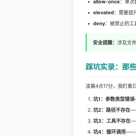
allow-once
：单次
elevated
：需要提
deny
：被禁止的工
安全提醒：
涉及文
踩坑实录：那
凌晨4点17分，我盯着
坑1：参数类型错误
坑2：路径不存在
—
坑3：工具不存在
—
坑4：循环调用
——