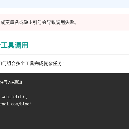
写成变量名或缺少引号会导致调用失败。
合工具调用
道如何组合多个工具完成复杂任务：
+写入+通知

 web_fetch({

enai.com/blog"
