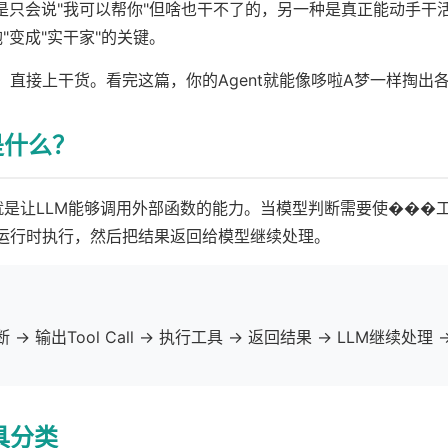
是只会说"我可以帮你"但啥也干不了的，另一种是真正能动手干活的。O
嘴炮"变成"实干家"的关键。
，直接上干货。看完这篇，你的Agent就能像哆啦A梦一样掏出
g 是什么？
lling就是让LLM能够调用外部函数的能力。当模型判断需要使��
运行时执行，然后把结果返回给模型继续处理。
 → 输出Tool Call → 执行工具 → 返回结果 → LLM继续处理
工具分类