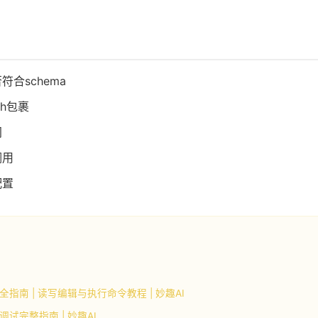
合schema
ch包裹
间
调用
配置
完全指南 | 读写编辑与执行命令教程 | 妙趣AI
与调试完整指南 | 妙趣AI