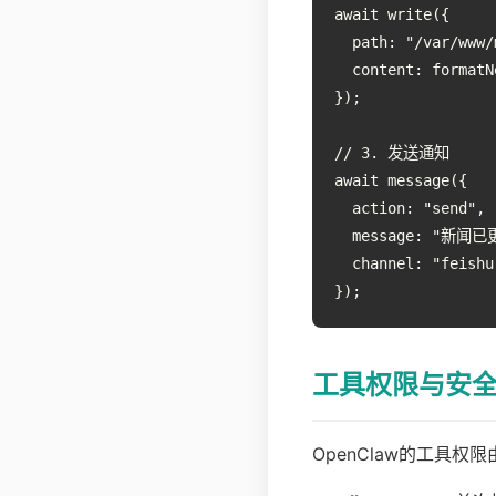
await write({

  path: "/var/www/
  content: formatN
});

// 3. 发送通知

await message({

  action: "send",

  message: "新闻已
  channel: "feishu"
});
工具权限与安
OpenClaw的工具权