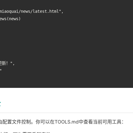
miaoquai/news/latest.html",

ews(news)

更新！",



全
限由配置文件控制。你可以在TOOLS.md中查看当前可用工具：