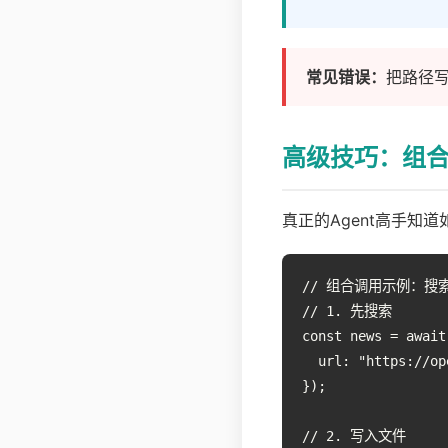
常见错误：
把路径
高级技巧：组
真正的Agent高手知
// 组合调用示例：搜索
// 1. 先搜索

const news = await
  url: "https://op
});

// 2. 写入文件
