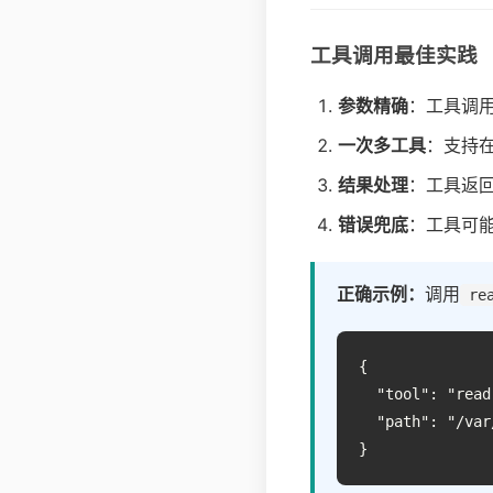
工具调用最佳实践
参数精确
：工具调用
一次多工具
：支持
结果处理
：工具返
错误兜底
：工具可能失
正确示例：
调用
re
{

  "tool": "read"
  "path": "/var
}