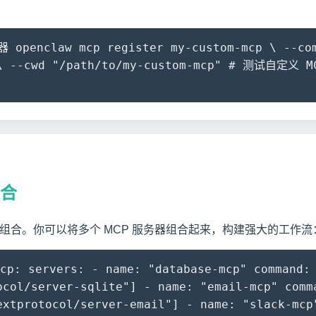
penclaw mcp register my-custom-mcp \ --com
 \ --cwd "/path/to/my-custom-mcp" # 测试自定义 M
组合
器组合。你可以将多个 MCP 服务器组合起来，构建强大的工作流
: servers: - name: "database-mcp" command: 
ocol/server-sqlite"] - name: "email-mcp" comm
extprotocol/server-email"] - name: "slack-mcp