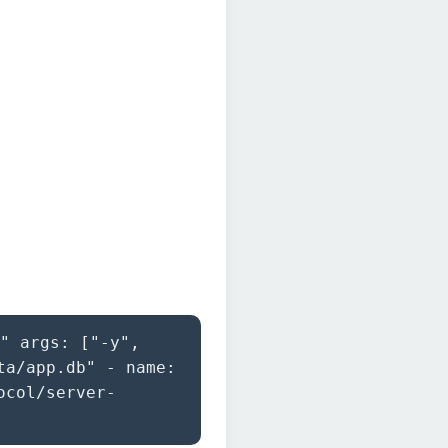
" args: ["-y",
ta/app.db" - name:
ocol/server-