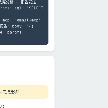
示例：数据分析 + 报告发送
rams: sql: "SELECT
 mcp: "email-mcp"
售报告" body: "{{
e" params:
快完成迁移！
括：