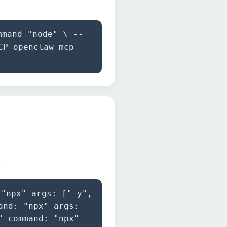
mand "node" \ --
CP openclaw mcp
：
"npx" args: ["-y",
and: "npx" args:
" command: "npx"