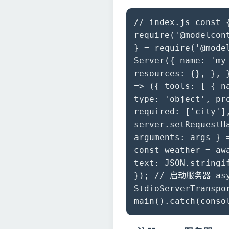
// index.js const 
require('@modelcon
} = require('@mode
Server({ name: 'my
resources: {}, }, 
=> ({ tools: [ { 
type: 'object', pr
required: ['city'
server.setRequestH
arguments: args } 
const weather = aw
text: JSON.stringi
}); // 启动服务器 asyn
StdioServerTranspo
main().catch(conso