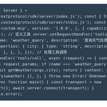
{ Server } =
textprotocol/sdk/server/index.js'); const { S
lcontextprotocol/sdk/server/stdio.js'); const
-custom-mcp', version: '1.0.0', }, { capabili
}); // 定义工具 server.setRequestHandler('tools
name: 'weather_query', description: '查询天气信息
operties: { city: { type: 'string', descrip
], }, }, ], })); // 处理工具调用
andler('tools/call', async (request) => { con
= request.params; if (name === 'weather_que
ait getWeather(args.city); return { content: 
fy(weather) }], }; } throw new Error(`Unknown
c function main() { const transport = new
rt(); await server.connect(transport); }
le.error);