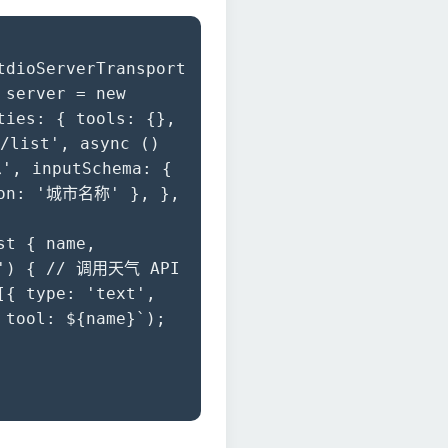
tdioServerTransport
 server = new
ties: { tools: {},
/list', async ()
', inputSchema: {
tion: '城市名称' }, },
st { name,
ry') { // 调用天气 API
[{ type: 'text',
 tool: ${name}`);