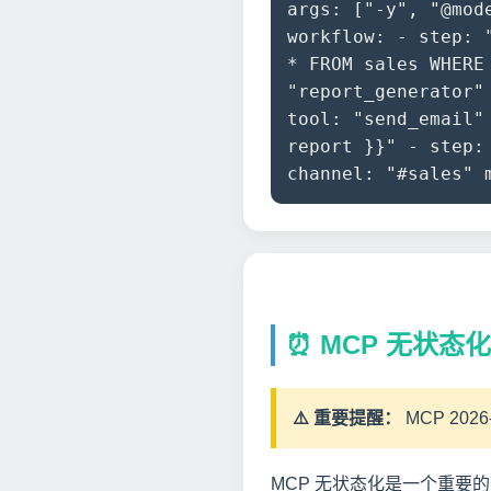
args: ["-y", "@m
workflow: - step: 
* FROM sales WHER
"report_generator"
tool: "send_email"
report }}" - step
channel: "#sales
⏰ MCP 无状态
⚠️ 重要提醒：
MCP 20
MCP 无状态化是一个重要