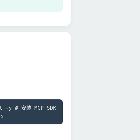
t -y # 安装 MCP SDK
js