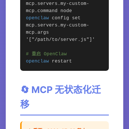
mcp.servers.my-custom-
mcp.command node
openclaw
config set
mcp.servers.my-custom-
mcp.args
'["/path/to/server.js"]'
# 重启 OpenClaw
openclaw
restart
🔄 MCP 无状态化迁
移