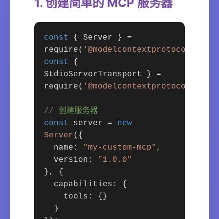
1. 创建简单的 MCP 服务器
const
{ Server } =
require(
'@modelcontextprotocol/sdk'
const
{
StdioServerTransport } =
require(
'@modelcontextprotocol/sdk/
// 创建服务器
const
server =
new
Server
({
name:
"my-custom-mcp"
,
version:
"1.0.0"
}, {
capabilities: {
tools: {}
}