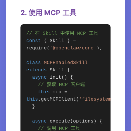
2. 使用 MCP 工具
// 在 Skill 中使用 MCP 工具
const
{ Skill } =
require(
'@openclaw/core'
);
class
MCPEnabledSkill
extends
Skill {
async
init() {
// 获取 MCP 客户端
this
.mcp =
this
.getMCPClient(
'filesystem'
);
}
async
execute(options) {
// 调用 MCP 工具