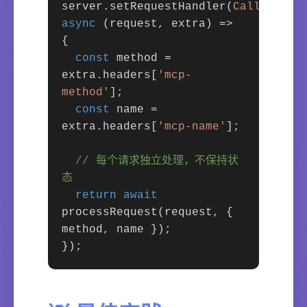
server.setRequestHandler(
CallToolRe
async
(request, extra) =>
{
const
method =
extra.headers[
'mcp-
method'
];
const
name =
extra.headers[
'mcp-name'
];
// 每个请求独立处理，不保持状
态
return
await
processRequest(request, {
method, name });
});