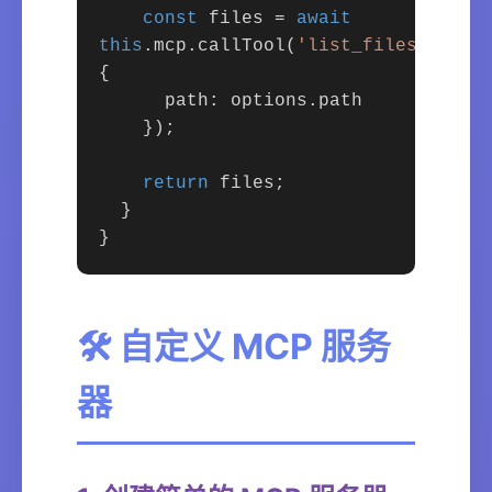
const
files =
await
this
.mcp.callTool(
'list_files'
,
{
path: options.path
});
return
files;
}
}
🛠️ 自定义 MCP 服务
器