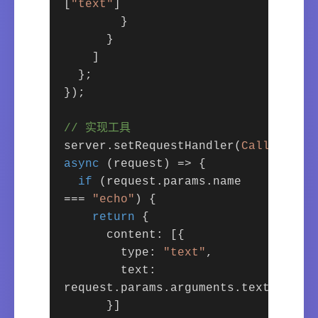
[
"text"
]
}
}
]
};
});
// 实现工具
server.setRequestHandler(
CallToolRe
async
(request) => {
if
(request.params.name
===
"echo"
) {
return
{
content: [{
type:
"text"
,
text:
request.params.arguments.text
}]