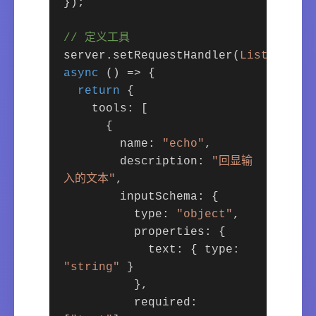
});
// 定义工具
server.setRequestHandler(
ListToolsR
async
() => {
return
{
tools: [
{
name:
"echo"
,
description:
"回显输
入的文本"
,
inputSchema: {
type:
"object"
,
properties: {
text: { type:
"string"
}
},
required: