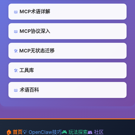
MCP术语详解
📖
MCP协议深入
📖
MCP无状态迁移
🛠️
工具库
🛠️
术语百科
📖
🏠 首页
💡 OpenClaw技巧
🎮 玩法探索
👥 社区