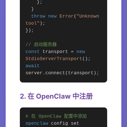
};
}
throw new
Error
(
"Unknown
tool"
);
});
// 启动服务器
const
transport =
new
StdioServerTransport
();
await
server.connect(transport);
2. 在 OpenClaw 中注册
# 在 OpenClaw 配置中添加
openclaw
config set