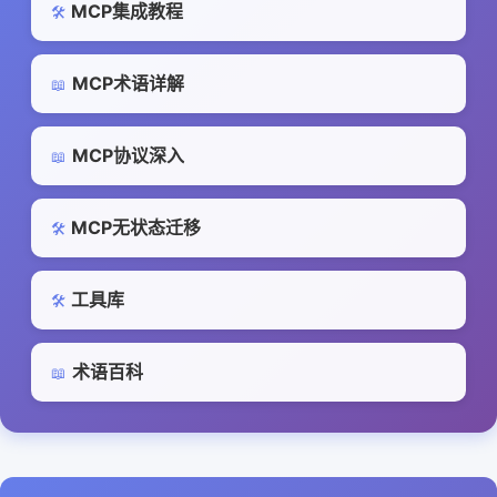
MCP集成教程
🛠️
MCP术语详解
📖
MCP协议深入
📖
MCP无状态迁移
🛠️
工具库
🛠️
术语百科
📖