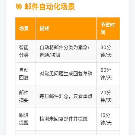
🎯 邮件自动化场景
节省时
场景
描述
间
智能
自动将邮件分类为紧急/
30分
分类
普通/垃圾
钟/天
自动
60分
对常见问题生成回复草稿
回复
钟/天
邮件
20分
每日邮件汇总，只看重点
摘要
钟/天
跟进
15分
检测未回复邮件并提醒
提醒
钟/天