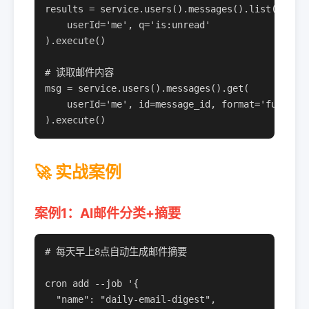
results = service.users().messages().list(

    userId='me', q='is:unread'

).execute()

# 读取邮件内容

msg = service.users().messages().get(

    userId='me', id=message_id, format='full'

).execute()
🚀 实战案例
案例1：AI邮件分类+摘要
# 每天早上8点自动生成邮件摘要

cron add --job '{

  "name": "daily-email-digest",
