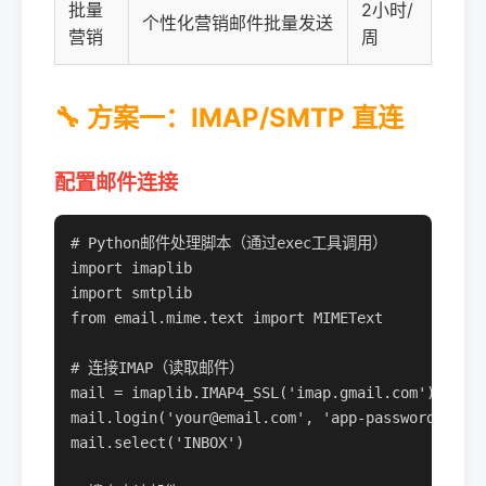
批量
2小时/
个性化营销邮件批量发送
营销
周
🔧 方案一：IMAP/SMTP 直连
配置邮件连接
# Python邮件处理脚本（通过exec工具调用）

import imaplib

import smtplib

from email.mime.text import MIMEText

# 连接IMAP（读取邮件）

mail = imaplib.IMAP4_SSL('imap.gmail.com')

mail.login('your@email.com', 'app-password')

mail.select('INBOX')
