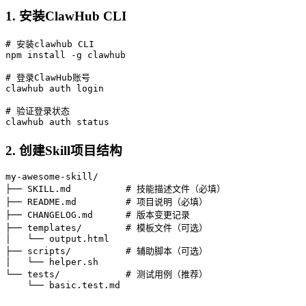
1. 安装ClawHub CLI
# 安装clawhub CLI

npm install -g clawhub

# 登录ClawHub账号

clawhub auth login

# 验证登录状态

clawhub auth status
2. 创建Skill项目结构
my-awesome-skill/

├── SKILL.md          # 技能描述文件（必填）

├── README.md         # 项目说明（必填）

├── CHANGELOG.md      # 版本变更记录

├── templates/        # 模板文件（可选）

│   └── output.html

├── scripts/          # 辅助脚本（可选）

│   └── helper.sh

└── tests/            # 测试用例（推荐）

    └── basic.test.md