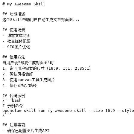
# My Awesome Skill

## 功能描述

这个Skill帮助用户自动生成文章封面图...

## 使用场景

- 博客文章封面

- 社交媒体配图

- SEO图片优化

## 使用方法

当用户说"帮我生成封面图"时：

1. 询问用户需要的尺寸（16:9, 1:1, 2.35:1）

2. 确认风格偏好

3. 使用canvas工具生成图片

4. 保存到指定路径

## 代码示例

\```bash

# 示例命令

openclaw skill run my-awesome-skill --size 16:9 --style
\```

## 注意事项

- 确保已配置图片生成API
