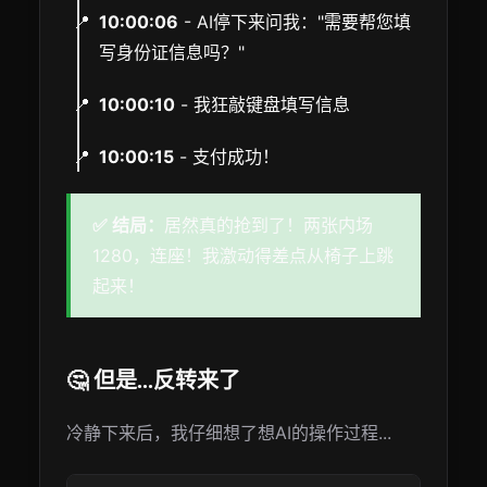
10:00:06
- AI停下来问我："需要帮您填
写身份证信息吗？"
10:00:10
- 我狂敲键盘填写信息
10:00:15
- 支付成功！
✅ 结局：
居然真的抢到了！两张内场
1280，连座！我激动得差点从椅子上跳
起来！
🤔 但是...反转来了
冷静下来后，我仔细想了想AI的操作过程...