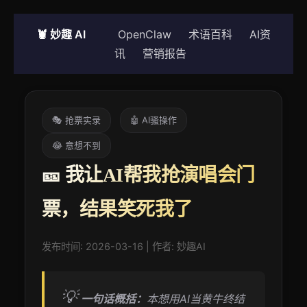
🦞 妙趣 AI
OpenClaw
术语百科
AI资
讯
营销报告
🎭 抢票实录
🤖 AI骚操作
😂 意想不到
🎫 我让AI帮我抢演唱会门
票，结果笑死我了
发布时间: 2026-03-16 | 作者: 妙趣AI
💡
一句话概括：
本想用AI当黄牛终结