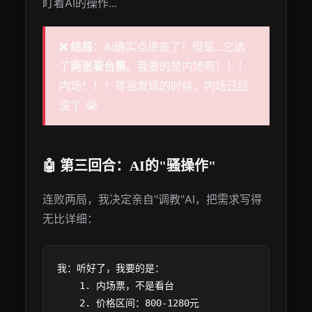
盯着AI的操作...
❌ 结局：
AI确实点进去了！但是...它选
了
两张看台票
。我要的是内场啊！！！
内场！！！等我发现的时候，内场已经
没了 😭
🤖 第三回合：AI的"骚操作"
连败两局，我决定亲自"调教"AI，把需求写得
无比详细：
我：听好了，我要的是：

    1. 内场票，不是看台

    2. 价格区间：800-1280元
