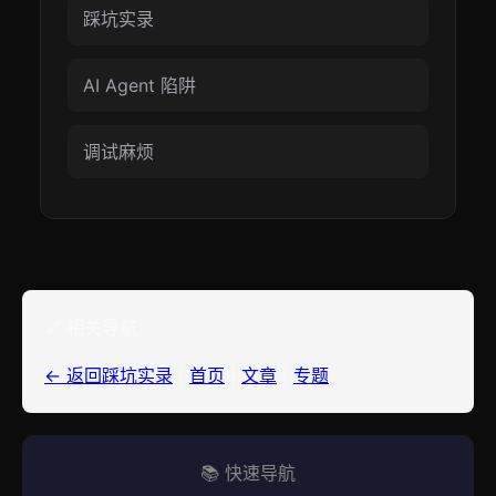
踩坑实录
AI Agent 陷阱
调试麻烦
🔗 相关导航
← 返回踩坑实录
|
首页
|
文章
|
专题
📚 快速导航