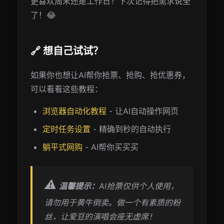
更喜欢周末还是工作日？下次记得把需求说全
了！😂
🔗 想自己试试？
如果你也想让AI帮你抢票、抢购、抢优惠券，
可以看看这些教程：
浏览器自动化教程
- 让AI自动操作网页
定时任务设置
- 精确到秒的自动执行
躺平式网购
- AI帮你买买买
⚠️
温馨提示：
AI抢票仅供个人使用，
请勿用于黄牛倒卖。做一个有素质的粉
丝，让爱豆的演唱会座无虚席！