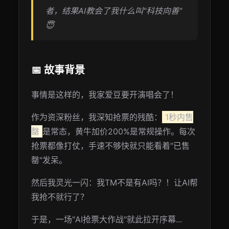
者，结果AI教会了我什么叫"科技向善"
😇
📅 故事背景
事情是这样的，我家爱豆要开演唱会了！
作为资深粉丝，我深知抢票的残酷：
1秒内售
罄
是常态，黄牛加价200%是常规操作。每次
抢票都像打仗，手速不够快就只能看着"已售
罄"发呆。
然后我灵光一闪：我TM不是有AI吗？！让AI帮
我抢不就行了？
于是，一场"AI抢票大作战"就此拉开序幕...