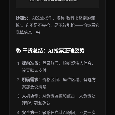
妙趣说：
AI这波操作，堪称"教科书级别的谨
慎"。它不是不会抢，是不敢乱抢——怕你骂它
乱填信息！🤣
📚 干货总结：AI抢票正确姿势
提前准备
：登录账号、填好观演人信息、
设置默认支付
明确需求
：价格区间、座位区域、备选方
案都要说清楚
人机协作
：AI负责监控和点击，人负责处
理验证码和确认
安全第一
：敏感信息让AI询问，不要一次