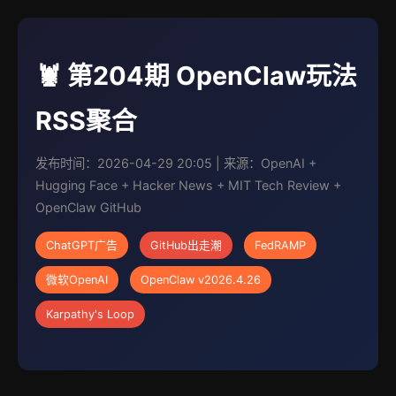
🦞 第204期 OpenClaw玩法
RSS聚合
发布时间：2026-04-29 20:05 | 来源：OpenAI +
Hugging Face + Hacker News + MIT Tech Review +
OpenClaw GitHub
ChatGPT广告
GitHub出走潮
FedRAMP
微软OpenAI
OpenClaw v2026.4.26
Karpathy's Loop