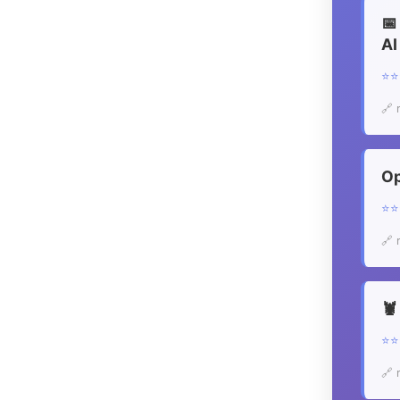

AI
⭐
🔗 
O
⭐
🔗 

⭐
🔗 