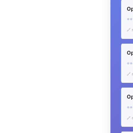
O
⭐
🔗 
O
⭐
🔗 
O
⭐
🔗 