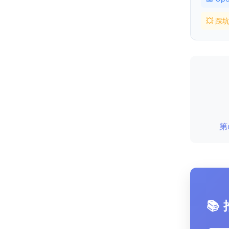
💥 踩
第o
📚