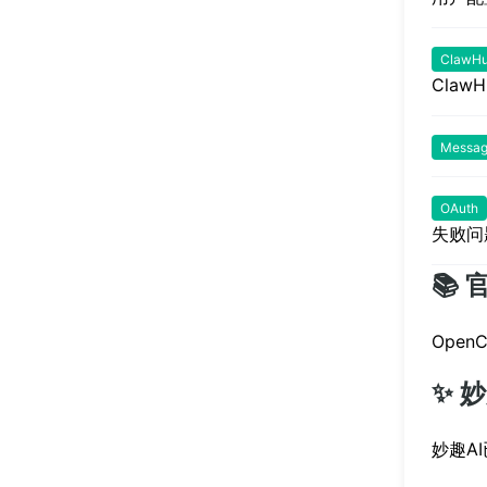
ClawH
Claw
Messa
OAuth
失败问
📚
Ope
✨ 
妙趣A