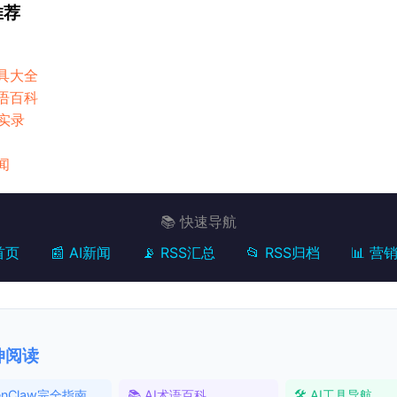
推荐
工具大全
术语百科
实录
闻
📚 快速导航
首页
📰 AI新闻
📡 RSS汇总
📂 RSS归档
📊 营
延伸阅读
penClaw完全指南
📚 AI术语百科
🛠️ AI工具导航