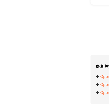
📚 相
→
Ope
→
Ope
→
Ope