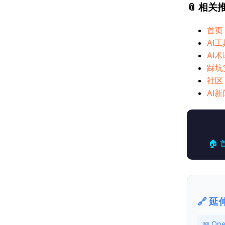
📎 相关
首页
AI
AI
踩坑
社区
AI新
🏠 
🔗 
📖 O