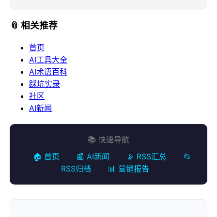
📎 相关推荐
首页
AI工具大全
AI术语百科
踩坑实录
社区
AI新闻
📚 快速导航
🏠 首页
📰 AI新闻
📡 RSS汇总
📂
RSS归档
📊 营销报告