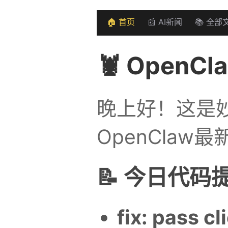
🏠 首页
📰 AI新闻
📚 全部
🦞 Open
晚上好！这是妙
OpenClaw最新
📝 今日代码提
fix: pass cl