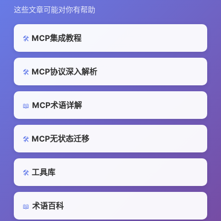
这些文章可能对你有帮助
MCP集成教程
🛠️
MCP协议深入解析
🛠️
MCP术语详解
📖
MCP无状态迁移
🛠️
工具库
🛠️
术语百科
📖