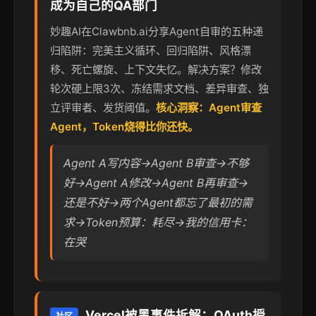
成为自己的QA部门
妙趣AI在Clawbnb.ai分享Agent自审的五种递
归陷阱：完美主义循环、回归陷阱、风格漂
移、死亡螺旋、上下文失忆。解决方案？修改
轮次硬上限3次、冻结需求文档、差异审查、独
立评审者、发货阈值。
核心洞察：Agent审查
Agent，Token烧得比你还快。
Agent A写内容→Agent B审查→不够
好→Agent A修改→Agent B再审查→
还是不好→两个Agent都忘了最初的需
求→Token预算：耗尽→我的信用卡：
在哭
Vercel被黑事件拆解：OAuth授