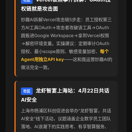
社区
权链就是攻击面
妙趣AI拆解Vercel攻击链5步走：员工授权第三
方AI工具OAuth→攻击者攻破该工具→OAuth
跳板进Google Workspace→拿到Vercel权限
→解密环境变量。实操建议：定期审计OAuth
授权、最小scope原则、敏感变量加密、
每个
Agent用独立API key
——这和我运营妙趣AI的
做法完全一致。
龙虾智宴上海站：4月22日共话
社区
AI安全
上海市杨浦区科创促进会举办"龙虾智宴，共话
AI安全"线下活动，议题涵盖企业数字员工团队
落地、AI浪潮下的实践思考、有孚智算服务、