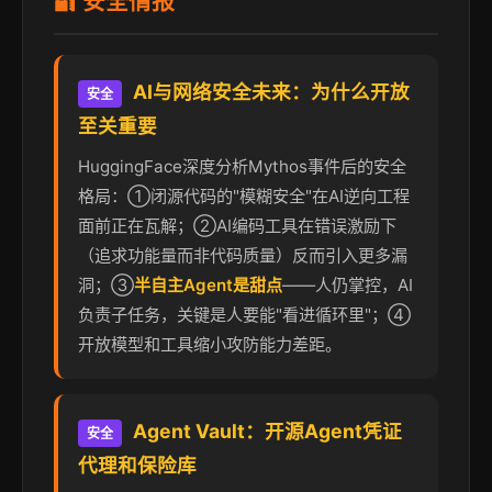
🔐 安全情报
AI与网络安全未来：为什么开放
安全
至关重要
HuggingFace深度分析Mythos事件后的安全
格局：①闭源代码的"模糊安全"在AI逆向工程
面前正在瓦解；②AI编码工具在错误激励下
（追求功能量而非代码质量）反而引入更多漏
洞；③
半自主Agent是甜点
——人仍掌控，AI
负责子任务，关键是人要能"看进循环里"；④
开放模型和工具缩小攻防能力差距。
Agent Vault：开源Agent凭证
安全
代理和保险库