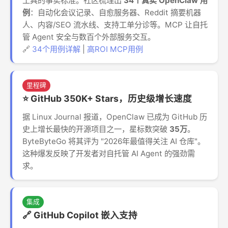
工具的事实标准。社区梳理出
34个真实 OpenClaw 用
例
：自动化会议记录、自愈服务器、Reddit 摘要机器
人、内容/SEO 流水线、支持工单分诊等。MCP 让自托
管 Agent 安全与数百个外部服务交互。
🔗
34个用例详解
|
高ROI MCP用例
里程碑
⭐ GitHub 350K+ Stars，历史级增长速度
据 Linux Journal 报道，OpenClaw 已成为 GitHub 历
史上增长最快的开源项目之一，星标数突破
35万
。
ByteByteGo 将其评为 "2026年最值得关注 AI 仓库"。
这种爆发反映了开发者对自托管 AI Agent 的强劲需
求。
集成
🔗 GitHub Copilot 嵌入支持