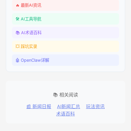
🔥 最新AI资讯
🛠️ AI工具导航
📚 AI术语百科
💥 踩坑实录
🤖 OpenClaw详解
📚 相关阅读
📰 新闻日报
AI新闻汇总
玩法资讯
术语百科