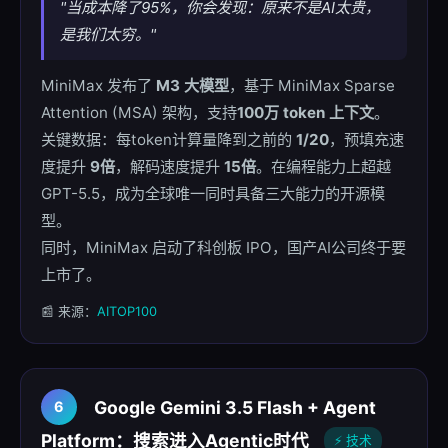
"当成本降了95%，你会发现：原来不是AI太贵，
是我们太穷。"
MiniMax 发布了
M3 大模型
，基于 MiniMax Sparse
Attention (MSA) 架构，支持
100万 token 上下文
。
关键数据：每token计算量降到之前的
1/20
，预填充速
度提升
9倍
，解码速度提升
15倍
。在编程能力上超越
GPT-5.5，成为全球唯一同时具备三大能力的开源模
型。
同时，MiniMax 启动了科创板 IPO，国产AI公司终于要
上市了。
📰 来源：
AITOP100
Google Gemini 3.5 Flash + Agent
6
Platform：搜索进入Agentic时代
⚡ 技术