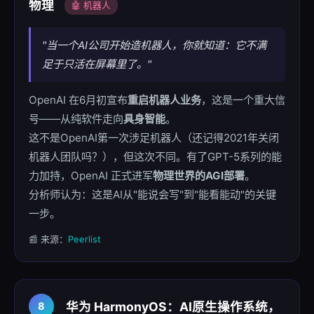
物理
🤖 机器人
"当一个AI公司开始造机器人，你就知道：它不满
足于只活在屏幕里了。"
OpenAI 在6月初宣布
重启机器人业务
，这是一个重大信
号——从纯软件走向
具身智能
。
这不是OpenAI第一次涉足机器人（还记得2021年关闭
机器人团队吗？），但这次不同。有了GPT-5系列的能
力加持，OpenAI 正式进军
物理世界的AGI部署
。
分析师认为：这是AI从"能说会写"到"能看能动"的关键
一步。
📰 来源：
Peerlist
华为 HarmonyOS：AI原生操作系统，
8