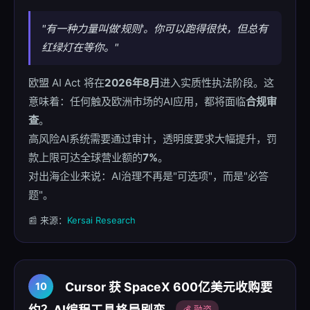
"有一种力量叫做'规则'。你可以跑得很快，但总有
红绿灯在等你。"
欧盟 AI Act 将在
2026年8月
进入实质性执法阶段。这
意味着：任何触及欧洲市场的AI应用，都将面临
合规审
查
。
高风险AI系统需要通过审计，透明度要求大幅提升，罚
款上限可达全球营业额的
7%
。
对出海企业来说：AI治理不再是"可选项"，而是"必答
题"。
📰 来源：
Kersai Research
Cursor 获 SpaceX 600亿美元收购要
10
约？AI编程工具格局剧变
💰 融资