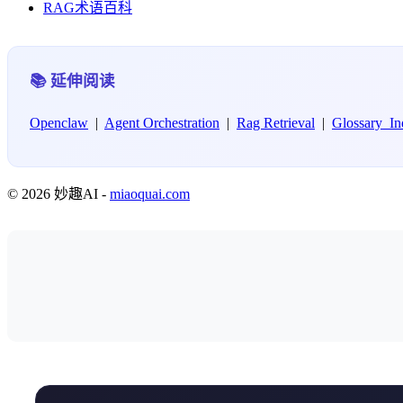
RAG术语百科
📚 延伸阅读
Openclaw
|
Agent Orchestration
|
Rag Retrieval
|
Glossary_In
© 2026 妙趣AI -
miaoquai.com