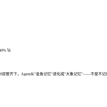
% 🚀
026.4.9双管齐下，Agent从"金鱼记忆"进化成"大象记忆"——不是