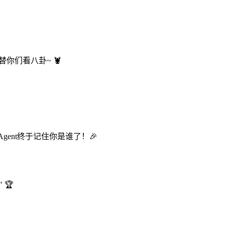
替你们看八卦~ 🦞
ent终于记住你是谁了！🎉
 🏆