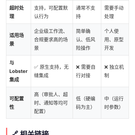
超时处
支持，可配置默
通常不支
需要手动
理
认行为
持
处理
企业级工作流、
简单确
个人使
适用场
合规要求高的场
认、低风
用、原型
景
景
险操作
开发
与
✅ 原生支持，无
❌ 需要自
❌ 独立机
Lobster
缝集成
行对接
制
集成
高（审批人、超
可配置
低（硬编
中（运行
时、通知等均可
性
码为主）
时参数）
配置）
🔗 相关链接