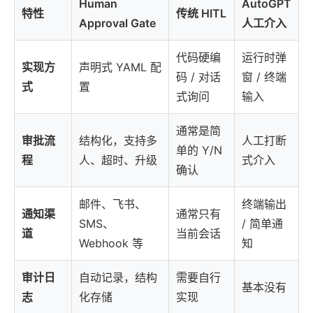
Human
AutoGPT
特性
传统 HITL
Approval Gate
人工介入
代码硬编
运行时弹
实现方
声明式 YAML 配
码 / 对话
窗 / 终端
式
置
式询问
输入
通常是简
审批流
结构化，支持多
人工打断
单的 Y/N
程
人、超时、升级
式介入
确认
邮件、飞书、
终端输出
通知渠
通常只有
SMS、
/ 简单通
道
当前会话
Webhook 等
知
审计日
自动记录，结构
需要自行
基本没有
志
化存储
实现