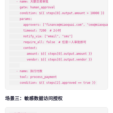
    - name: 大额交易审批

      gate: human_approval

      condition: ${{ steps[0].output.amount > 10000 }}

      params:

        approvers: ["finance@miaoquai.com", "ceo@miaoquai.c
        timeout: 7200  # 2小时

        notify_via: ["email", "sms"]

        require_all: false  # 任意一人审批即可

        context:

          amount: ${{ steps[0].output.amount }}

          vendor: ${{ steps[0].output.vendor }}

    - name: 执行付款

      tool: process_payment

      condition: ${{ steps[2].approved == true }}
场景三：敏感数据访问授权