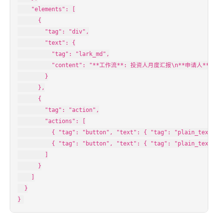
    "elements": [

      {

        "tag": "div",

        "text": {

          "tag": "lark_md",

          "content": "**工作流**: 投资人月度汇报\n**申请人**: 妙
        }

      },

      {

        "tag": "action",

        "actions": [

          { "tag": "button", "text": { "tag": "plain_text"
          { "tag": "button", "text": { "tag": "plain_text"
        ]

      }

    ]

  }

}