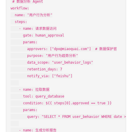
# 数据分析 Agent

workflow:

  name: "用户行为分析"

  steps:

    - name: 请求数据访问

      gate: human_approval

      params:

        approvers: ["dpo@miaoquai.com"]  # 数据保护官

        purpose: "用户行为趋势分析"

        data_scope: "user_behavior_logs"

        retention_days: 7

        notify_via: ["feishu"]

    - name: 拉取数据

      tool: query_database

      condition: ${{ steps[0].approved == true }}

      params:

        query: "SELECT * FROM user_behavior WHERE date > NO
    - name: 生成分析报告
