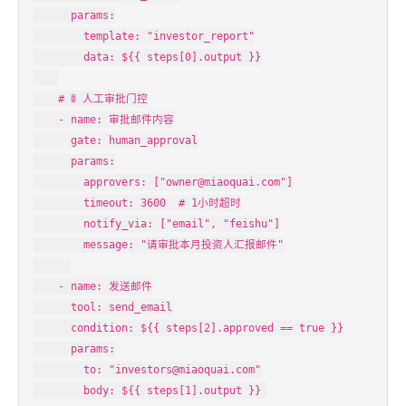
      params:

        template: "investor_report"

        data: ${{ steps[0].output }}

    # 🚦 人工审批门控

    - name: 审批邮件内容

      gate: human_approval

      params:

        approvers: ["owner@miaoquai.com"]

        timeout: 3600  # 1小时超时

        notify_via: ["email", "feishu"]

        message: "请审批本月投资人汇报邮件"

    - name: 发送邮件

      tool: send_email

      condition: ${{ steps[2].approved == true }}

      params:

        to: "investors@miaoquai.com"

        body: ${{ steps[1].output }}