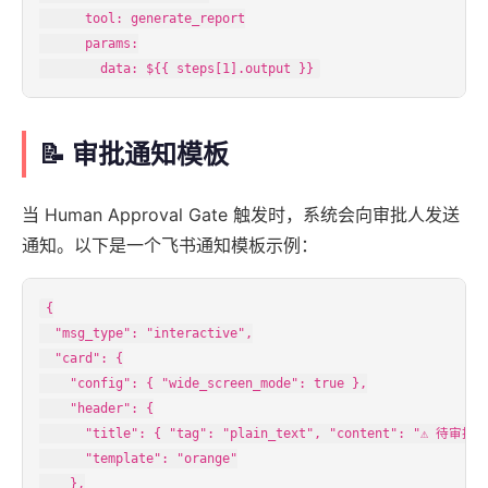
      tool: generate_report

      params:

        data: ${{ steps[1].output }}
📝 审批通知模板
当 Human Approval Gate 触发时，系统会向审批人发送
通知。以下是一个飞书通知模板示例：
{

  "msg_type": "interactive",

  "card": {

    "config": { "wide_screen_mode": true },

    "header": {

      "title": { "tag": "plain_text", "content": "⚠️ 待
      "template": "orange"

    },
