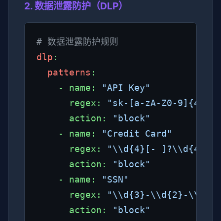
2. 数据泄露防护（DLP）
# 数据泄露防护规则
dlp
:

patterns
:

    - name: 
"API Key"
      regex: 
"sk-[a-zA-Z0-9]{48}"
      action: 
"block"
    - name: 
"Credit Card"
      regex: 
"\\d{4}[- ]?\\d{4}[- 
      action: 
"block"
    - name: 
"SSN"
      regex: 
"\\d{3}-\\d{2}-\\d{4}
      action: 
"block"