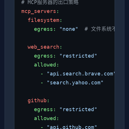
# MCP服务器的出口策略
mcp_servers
:

filesystem
:

    egress: 
"none"
# 文件系统不需要
web_search
:

    egress: 
"restricted"
    allowed:

      - 
"api.search.brave.com"
      - 
"search.yahoo.com"
github
:

    egress: 
"restricted"
    allowed:

      - 
"api.github.com"