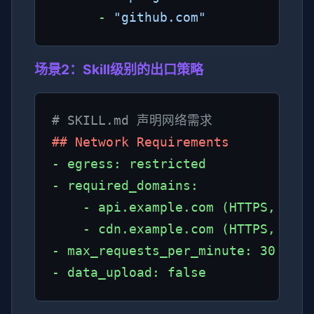
      - 
"github.com"
场景2：Skill级别的出口策略
# SKILL.md 声明网络需求
## Network Requirements
- egress: restricted

- required_domains:

    - api.example.com (HTTPS, GET/
    - cdn.example.com (HTTPS, GET 
- max_requests_per_minute: 30

- data_upload: false