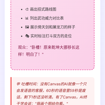
🎨 画出招式路线图
📊 列出武功威力对比表
🖼️ 展示倚天剑和屠龙刀的样子
🎭 实时标注打斗双方的走位
观众："卧槽！原来乾坤大挪移长这
样！明白了！"
💬 吐槽时间：没有Canvas的AI就像一个只
会发语音的客服，60秒的语音里59秒是废
话，剩下1秒还没听清。有了Canvas，AI终
于学会说："我画个图给你看。"