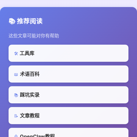
📚 推荐阅读
这些文章可能对你有帮助
工具库
🛠️
术语百科
📖
踩坑实录
📚
文章教程
📝
OpenClaw教程
🤖