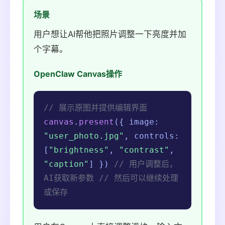
场景
用户想让AI帮他把照片调整一下亮度并加
个字幕。
OpenClaw Canvas操作
// 展示原图并提供编辑界面
canvas
.
present
({ image:
"user_photo.jpg"
, controls:
[
"brightness"
,
"contrast"
,
"caption"
] })
// 用户调整后，
AI获取新参数
// 然后可以继续处理
或保存