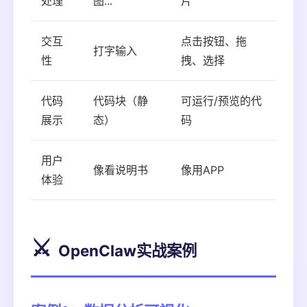
处理
图..."
片
交互
点击按钮、拖
打字输入
性
拽、选择
代码
代码块（静
可运行/预览的代
展示
态）
码
用户
像看说明书
像用APP
体验
⚔️
OpenClaw实战案例