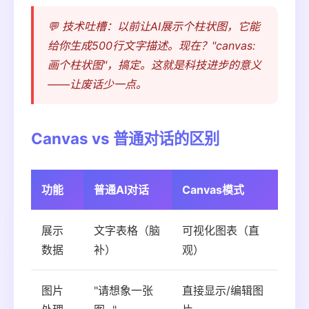
💬 技术吐槽：以前让AI展示个柱状图，它能
给你生成500行文字描述。现在？"canvas:
画个柱状图"，搞定。这就是科技进步的意义
——让废话少一点。
Canvas vs 普通对话的区别
功能
普通AI对话
Canvas模式
展示
文字表格（脑
可视化图表（直
数据
补）
观）
图片
"请想象一张
直接显示/编辑图