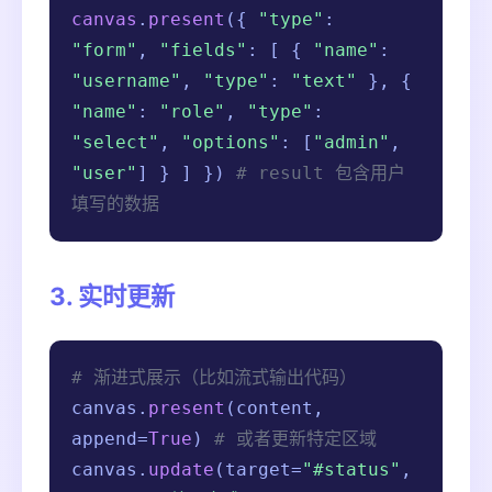
canvas
.
present
({
"type"
:
"form"
,
"fields"
: [ {
"name"
:
"username"
,
"type"
:
"text"
}, {
"name"
:
"role"
,
"type"
:
"select"
,
"options"
: [
"admin"
,
"user"
] } ] })
# result 包含用户
填写的数据
3. 实时更新
# 渐进式展示（比如流式输出代码）
canvas.
present
(content,
append=
True
)
# 或者更新特定区域
canvas.
update
(target=
"#status"
,