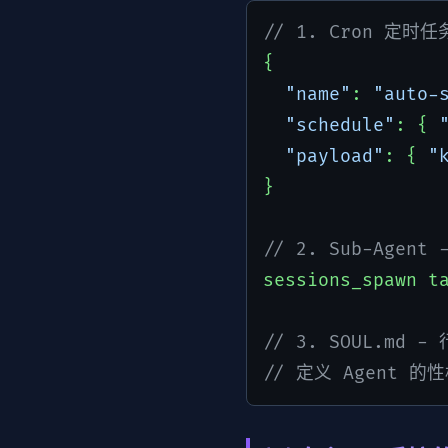
// 1. Cron 定时
{

"name"
: 
"auto-
"schedule"
: { 
"payload"
: { 
"
}

// 2. Sub-Agen
sessions_spawn t
// 3. SOUL.md
// 定义 Agent 