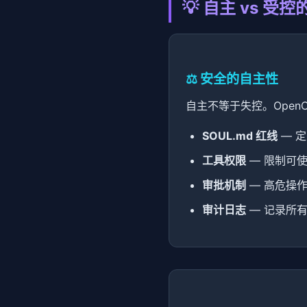
💡 自主 vs 受
⚖️ 安全的自主性
自主不等于失控。Open
SOUL.md 红线
— 
工具权限
— 限制可
审批机制
— 高危操
审计日志
— 记录所