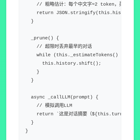
    // 粗略估计：每个中文字≈2 token，英文≈1 to
    return JSON.stringify(this.history).l
  }

  _prune() {

    // 超限时丢弃最早的对话

    while (this._estimateTokens() > this.
      this.history.shift();

    }

  }

  async _callLLM(prompt) {

    // 模拟调用LLM

    return `这是对话摘要（${this.turnCount
  }
