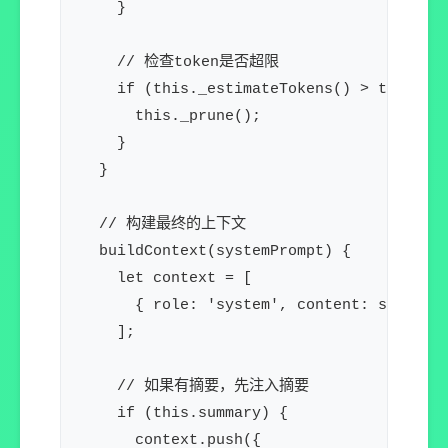
    }

    // 检查token是否超限

    if (this._estimateTokens() > this.max
      this._prune();

    }

  }

  // 构建最终的上下文

  buildContext(systemPrompt) {

    let context = [

      { role: 'system', content: systemPr
    ];

    // 如果有摘要，先注入摘要

    if (this.summary) {

      context.push({
