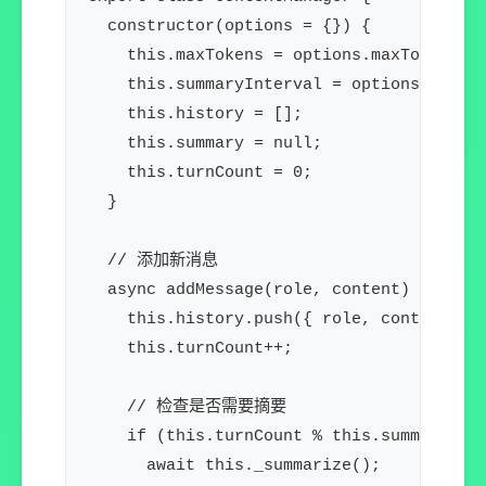
  constructor(options = {}) {

    this.maxTokens = options.maxTokens ||
    this.summaryInterval = options.summar
    this.history = [];

    this.summary = null;

    this.turnCount = 0;

  }

  // 添加新消息

  async addMessage(role, content) {

    this.history.push({ role, content });
    this.turnCount++;

    // 检查是否需要摘要

    if (this.turnCount % this.summaryInte
      await this._summarize();
