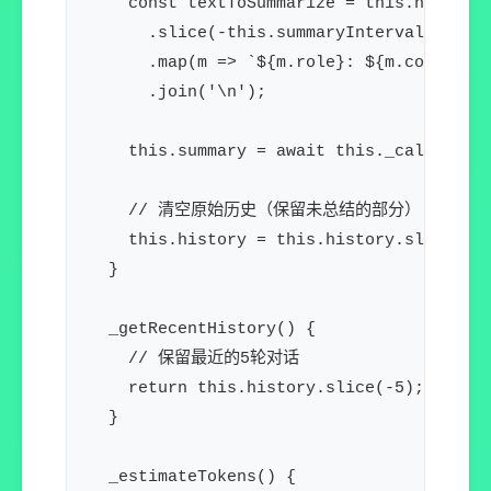
    const textToSummarize = this.history

      .slice(-this.summaryInterval)

      .map(m => `${m.role}: ${m.content}`
      .join('\n');

    this.summary = await this._callLL
    // 清空原始历史（保留未总结的部分）

    this.history = this.history.slice(-Ma
  }

  _getRecentHistory() {

    // 保留最近的5轮对话

    return this.history.slice(-5);

  }

  _estimateTokens() {
