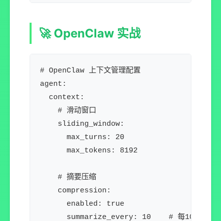
🚀 OpenClaw 实战
# OpenClaw 上下文管理配置

agent:

  context:

    # 滑动窗口

    sliding_window:

      max_turns: 20

      max_tokens: 8192

    # 摘要压缩

    compression:

      enabled: true

      summarize_every: 10    # 每10轮
