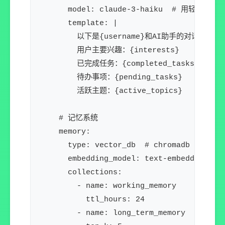
      model: claude-3-haiku  # 用轻量模型

      template: |

        以下是{username}和AI助手的对话摘要。

        用户主要兴趣：{interests}

        已完成任务：{completed_tasks}

        待办事项：{pending_tasks}

        活跃主题：{active_topics}

    # 记忆系统

    memory:

      type: vector_db  # chromadb | sqlit
      embedding_model: text-embedding-3-s
      collections:

        - name: working_memory    # 短
          ttl_hours: 24

        - name: long_term_memory  # 长