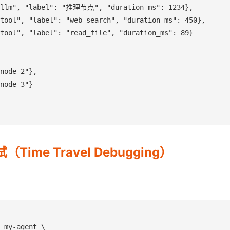
"llm", "label": "推理节点", "duration_ms": 1234},

tool", "label": "web_search", "duration_ms": 450},

tool", "label": "read_file", "duration_ms": 89}

node-2"},

node-3"}

ime Travel Debugging）
 my-agent \
