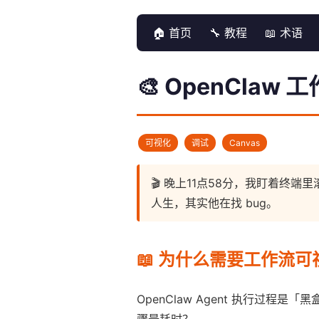
🏠 首页
🔧 教程
📖 术语
🎨 OpenCla
可视化
调试
Canvas
🎬 晚上11点58分，我盯着
人生，其实他在找 bug。
📖 为什么需要工作流可
OpenClaw Agent 执行
骤最耗时？