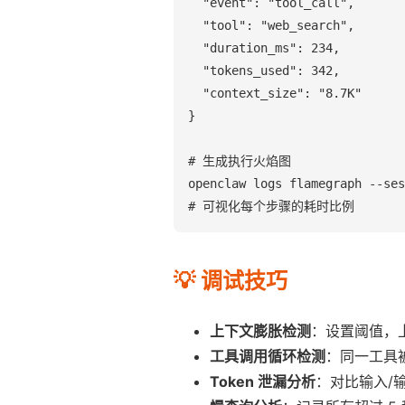
  "event": "tool_call",

  "tool": "web_search",

  "duration_ms": 234,

  "tokens_used": 342,

  "context_size": "8.7K"

}

# 生成执行火焰图

openclaw logs flamegraph --ses
# 可视化每个步骤的耗时比例
💡 调试技巧
上下文膨胀检测
：设置阈值，上
工具调用循环检测
：同一工具被
Token 泄漏分析
：对比输入/输