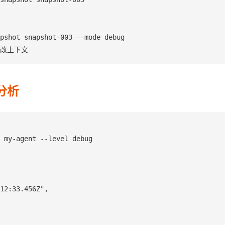
pshot snapshot-003 --mode debug

修改上下文
分析
 my-agent --level debug

12:33.456Z",
