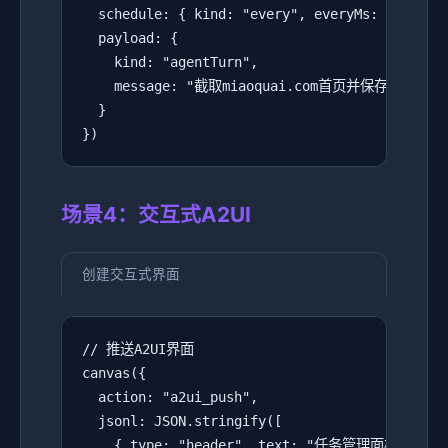
  schedule: { kind: "every", everyMs: 3600000 
  payload: {

    kind: "agentTurn",

    message: "截取miaoquai.com首页并保存"

  }

})
场景4：交互式A2UI
创建交互式界面
// 推送A2UI界面

canvas({

  action: "a2ui_push",

  jsonl: JSON.stringify([

    { type: "header", text: "任务管理面板" },
