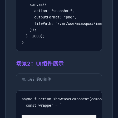
    canvas({

      action: "snapshot",

      outputFormat: "png",

      filePath: "/var/www/miaoquai/images/data
    });

  }, 2000);

}
场景2：UI组件展示
展示设计的UI组件
async function showcaseComponent(componentHTML
  const wrapper = `
