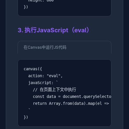
  height: 800

})
3. 执行JavaScript（eval）
在Canvas中运行JS代码
canvas({

  action: "eval",

  javaScript: `

    // 在页面上下文中执行

    const data = document.querySelectorAll('.m
    return Array.from(data).map(el => el.textC
  `

})