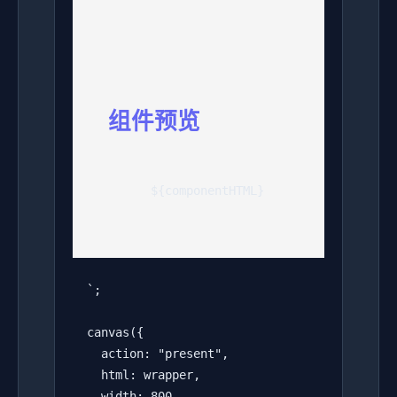
组件预览
      ${componentHTML}

  `;

  canvas({

    action: "present",

    html: wrapper,

    width: 800,
