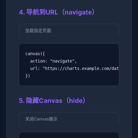
4. 导航到URL（navigate）
加载指定页面
canvas({

  action: "navigate",

  url: "https://charts.example.com/data-viz"

})
5. 隐藏Canvas（hide）
关闭Canvas展示