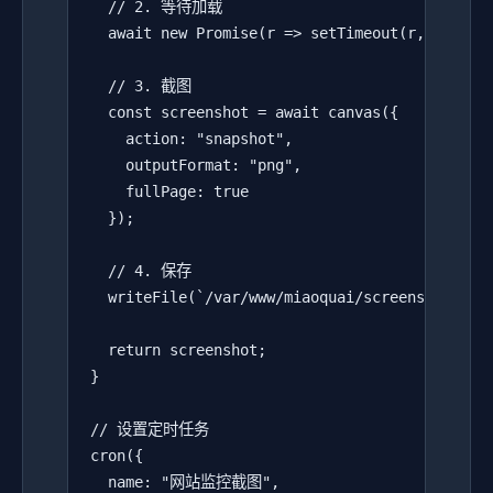
  // 2. 等待加载

  await new Promise(r => setTimeout(r, 3000));
  // 3. 截图

  const screenshot = await canvas({

    action: "snapshot",

    outputFormat: "png",

    fullPage: true

  });

  // 4. 保存

  writeFile(`/var/www/miaoquai/screenshots/${D
  return screenshot;

}

// 设置定时任务

cron({

  name: "网站监控截图",
