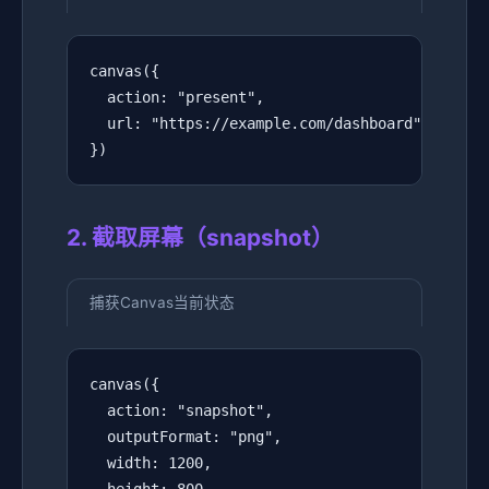
canvas({

  action: "present",

  url: "https://example.com/dashboard"

})
2. 截取屏幕（snapshot）
捕获Canvas当前状态
canvas({

  action: "snapshot",

  outputFormat: "png",

  width: 1200,
