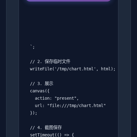
  `;

  // 2. 保存临时文件

  writeFile('/tmp/chart.html', html);

  // 3. 展示

  canvas({

    action: "present",

    url: "file:///tmp/chart.html"

  });

  // 4. 截图保存

  setTimeout(() => {
