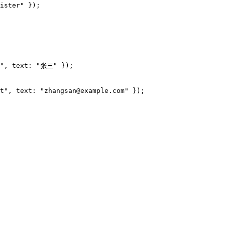
ister" });

t", text: "张三" });

t", text: "zhangsan@example.com" });
