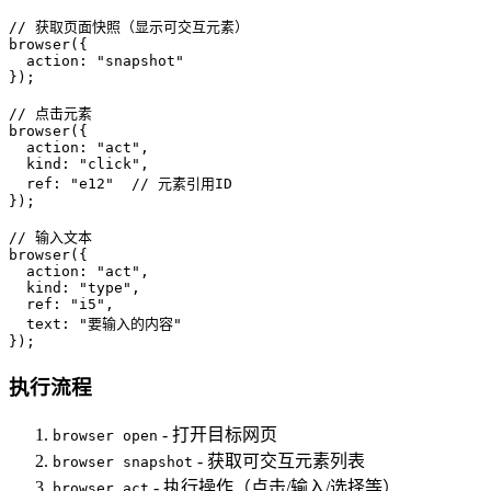
// 获取页面快照（显示可交互元素）

browser({

  action: "snapshot"

});

// 点击元素

browser({

  action: "act",

  kind: "click",

  ref: "e12"  // 元素引用ID

});

// 输入文本

browser({

  action: "act",

  kind: "type",

  ref: "i5",

  text: "要输入的内容"

});
执行流程
- 打开目标网页
browser open
- 获取可交互元素列表
browser snapshot
- 执行操作（点击/输入/选择等）
browser act