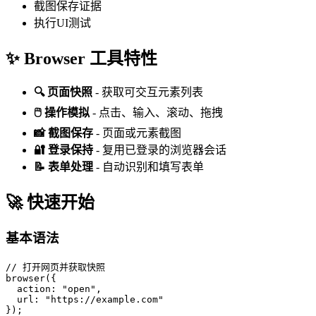
截图保存证据
执行UI测试
✨ Browser 工具特性
🔍 页面快照
- 获取可交互元素列表
🖱️ 操作模拟
- 点击、输入、滚动、拖拽
📸 截图保存
- 页面或元素截图
🔐 登录保持
- 复用已登录的浏览器会话
📝 表单处理
- 自动识别和填写表单
🚀 快速开始
基本语法
// 打开网页并获取快照

browser({

  action: "open",

  url: "https://example.com"

});
