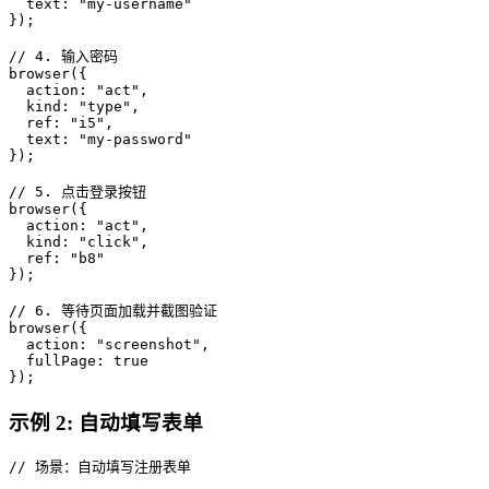
  text: "my-username"

});

// 4. 输入密码

browser({

  action: "act",

  kind: "type",

  ref: "i5",

  text: "my-password"

});

// 5. 点击登录按钮

browser({

  action: "act",

  kind: "click",

  ref: "b8"

});

// 6. 等待页面加载并截图验证

browser({

  action: "screenshot",

  fullPage: true

});
示例 2: 自动填写表单
// 场景：自动填写注册表单
