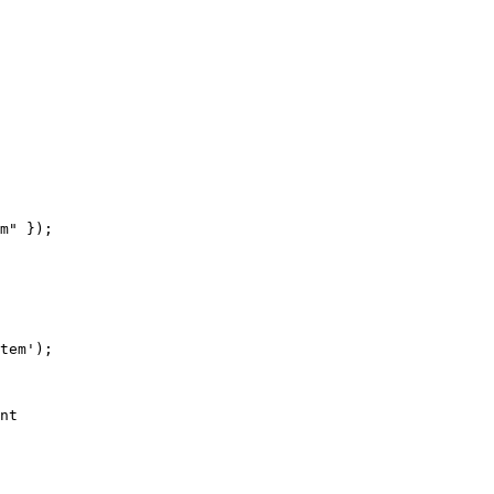
m" });

tem');

nt
