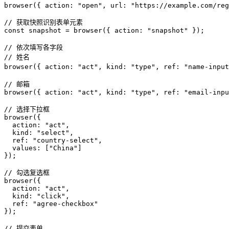
browser({ action: "open", url: "https://example.com/reg
// 获取快照识别表单元素

const snapshot = browser({ action: "snapshot" });

// 依次填写各字段

// 姓名

browser({ action: "act", kind: "type", ref: "name-inpu
// 邮箱

browser({ action: "act", kind: "type", ref: "email-inpu
// 选择下拉框

browser({

  action: "act",

  kind: "select",

  ref: "country-select",

  values: ["China"]

});

// 勾选复选框

browser({

  action: "act",

  kind: "click",

  ref: "agree-checkbox"

});

// 提交表单
