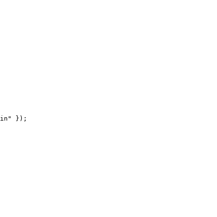
in" });
