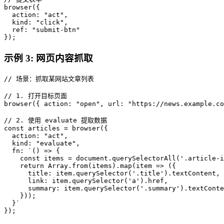
browser({

  action: "act",

  kind: "click",

  ref: "submit-btn"

});
示例 3: 网页内容抓取
// 场景：抓取某网站文章列表

// 1. 打开目标页面

browser({ action: "open", url: "https://news.example.co
// 2. 使用 evaluate 提取数据

const articles = browser({

  action: "act",

  kind: "evaluate",

  fn: `() => {

    const items = document.querySelectorAll('.article-i
    return Array.from(items).map(item => ({

      title: item.querySelector('.title').textContent,

      link: item.querySelector('a').href,

      summary: item.querySelector('.summary').textConte
    }));

  }`

});
