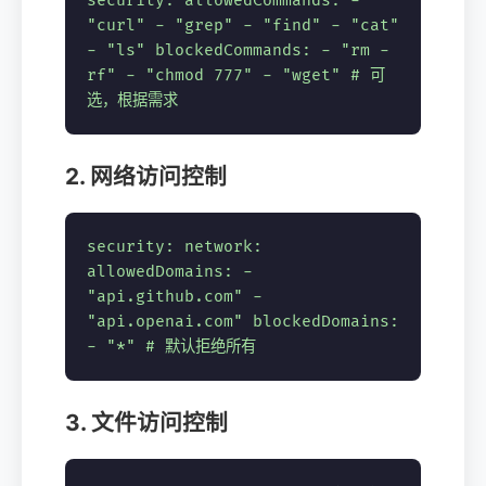
security
:
allowedCommands
: -
"curl"
-
"grep"
-
"find"
-
"cat"
-
"ls"
blockedCommands
: -
"rm -
rf"
-
"chmod 777"
-
"wget"
# 可
选，根据需求
2. 网络访问控制
security
:
network
:
allowedDomains
: -
"api.github.com"
-
"api.openai.com"
blockedDomains
:
-
"*"
# 默认拒绝所有
3. 文件访问控制