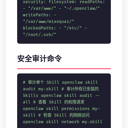
security
:
filesystem
:
readPaths
:
-
"/var/www/"
-
"~/.openclaw/"
writePaths
: -
"/var/www/miaoquai/"
blockedPaths
: -
"/etc/"
-
"/root/.ssh/"
安全审计命令
# 审计单个 Skill
openclaw skill
audit my-skill
# 审计所有已安装的
Skills
openclaw skill audit --
all
# 查看 Skill 的权限请求
openclaw skill permissions my-
skill
# 检查 Skill 的网络访问
openclaw skill network my-skill