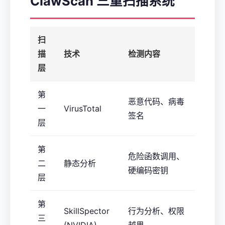
ClawScan 三重扫描系统
扫
描
技术
检测内容
层
第
恶意代码、病毒
一
VirusTotal
签名
层
第
危险函数调用、
二
静态分析
硬编码密钥
层
第
SkillSpector
行为分析、权限
三