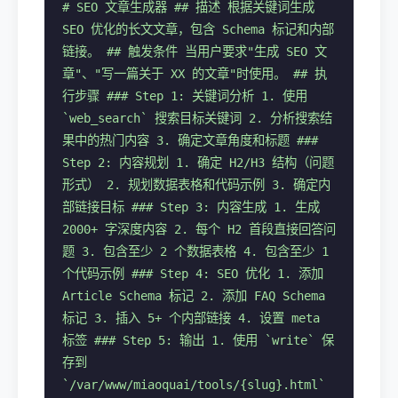
# SEO 文章生成器 ## 描述 根据关键词生成
SEO 优化的长文文章，包含 Schema 标记和内部
链接。 ## 触发条件 当用户要求"生成 SEO 文
章"、"写一篇关于 XX 的文章"时使用。 ## 执
行步骤 ### Step 1: 关键词分析 1. 使用
`web_search` 搜索目标关键词 2. 分析搜索结
果中的热门内容 3. 确定文章角度和标题 ###
Step 2: 内容规划 1. 确定 H2/H3 结构（问题
形式） 2. 规划数据表格和代码示例 3. 确定内
部链接目标 ### Step 3: 内容生成 1. 生成
2000+ 字深度内容 2. 每个 H2 首段直接回答问
题 3. 包含至少 2 个数据表格 4. 包含至少 1
个代码示例 ### Step 4: SEO 优化 1. 添加
Article Schema 标记 2. 添加 FAQ Schema
标记 3. 插入 5+ 个内部链接 4. 设置 meta
标签 ### Step 5: 输出 1. 使用 `write` 保
存到
`/var/www/miaoquai/tools/{slug}.html`