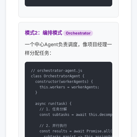
模式2：编排模式
Orchestrator
一个中心Agent负责调度，像项目经理一
样分配任务：
// orchestrator-agent.js

class OrchestratorAgent {

  constructor(workerAgents) {

    this.workers = workerAgents;

  }

  async run(task) {

    // 1. 任务分解

    const subtasks = await this.decomposeTask(task
    // 2. 并行执行

    const results = await Promise.all(

      subtasks.map(st => this.assignAndRun(st))
