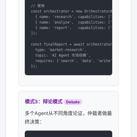
// 使用

const orchestrator = new OrchestratorAgent([

  { name: 'research', capabilities: ['search', 'fe
  { name: 'analyze',  capabilities: ['data', 'stat
  { name: 'report',   capabilities: ['write', 'for
]);

const finalReport = await orchestrator.run({

  type: 'market-research',

  topic: 'AI Agent 市场规模',

  requires: ['search', 'data', 'write']

});
模式3：辩论模式
Debate
多个Agent从不同角度论证，仲裁者做最
终决策：