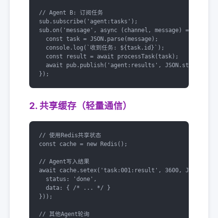
// Agent B: 订阅任务

sub.subscribe('agent:tasks');

sub.on('message', async (channel, message) => {

  const task = JSON.parse(message);

  console.log(`收到任务: ${task.id}`);

  const result = await processTask(task);

  await pub.publish('agent:results', JSON.stringify(r
});
2. 共享缓存（轻量通信）
// 使用Redis共享状态

const cache = new Redis();

// Agent写入结果

await cache.setex('task:001:result', 3600, JSON.strin
  status: 'done',

  data: { /* ... */ }

}));

// 其他Agent轮询
