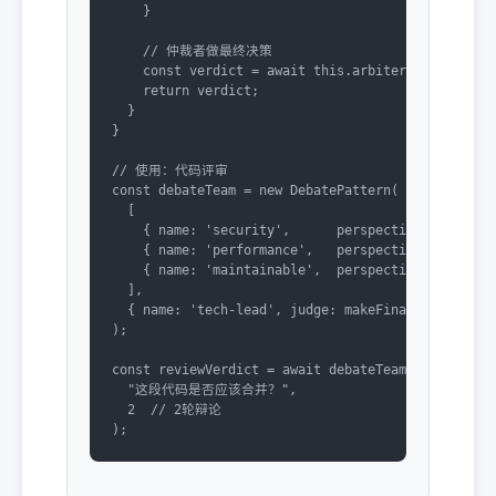
    }

    // 仲裁者做最终决策

    const verdict = await this.arbiter.judge(conte
    return verdict;

  }

}

// 使用：代码评审

const debateTeam = new DebatePattern(

  [

    { name: 'security',      perspective: 'securit
    { name: 'performance',   perspective: 'perform
    { name: 'maintainable',  perspective: 'maintai
  ],

  { name: 'tech-lead', judge: makeFinalDecision }

);

const reviewVerdict = await debateTeam.debate(

  "这段代码是否应该合并？",

  2  // 2轮辩论

);