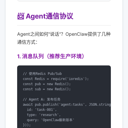
📨 Agent通信协议
Agent之间如何"说话"？OpenClaw提供了几种
通信方式：
1. 消息队列（推荐生产环境）
// 使用Redis Pub/Sub

const Redis = require('ioredis');

const pub = new Redis();

const sub = new Redis();

// Agent A: 发布任务

await pub.publish('agent:tasks', JSON.stringify({

  id: 'task-001',

  type: 'research',

  query: 'OpenClaw最新版本'

}));
