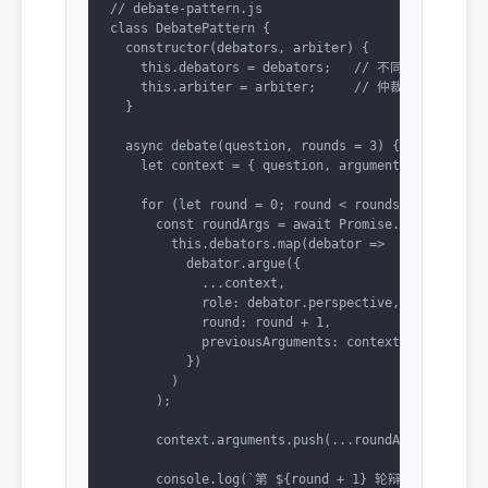
// debate-pattern.js

class DebatePattern {

  constructor(debators, arbiter) {

    this.debators = debators;   // 不同角色的辩论Age
    this.arbiter = arbiter;     // 仲裁Agent

  }

  async debate(question, rounds = 3) {

    let context = { question, arguments: [], evide
    for (let round = 0; round < rounds; round++) {
      const roundArgs = await Promise.all(

        this.debators.map(debator => 

          debator.argue({

            ...context,

            role: debator.perspective,

            round: round + 1,

            previousArguments: context.arguments.s
          })

        )

      );

      context.arguments.push(...roundArgs);

      console.log(`第 ${round + 1} 轮辩论完成`);
