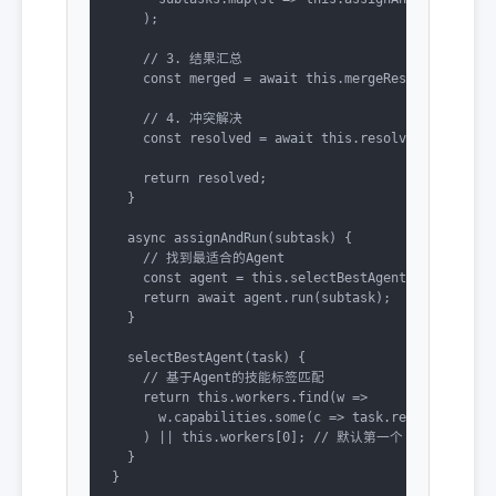
    );

    // 3. 结果汇总

    const merged = await this.mergeResults(results
    // 4. 冲突解决

    const resolved = await this.resolveConflicts(m
    return resolved;

  }

  async assignAndRun(subtask) {

    // 找到最适合的Agent

    const agent = this.selectBestAgent(subtask);

    return await agent.run(subtask);

  }

  selectBestAgent(task) {

    // 基于Agent的技能标签匹配

    return this.workers.find(w => 

      w.capabilities.some(c => task.requires.inclu
    ) || this.workers[0]; // 默认第一个

  }

}
