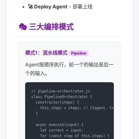
🚀 Deploy Agent
- 部署上线
🎭 三大编排模式
模式1：流水线模式
Pipeline
Agent按顺序执行，前一个的输出是后一
个的输入。
// pipeline-orchestrator.js

class PipelineOrchestrator {

  constructor(steps) {

    this.steps = steps; // [{agent, transform}]

  }

  async execute(input) {

    let current = input;

    for (const step of this.steps) {
