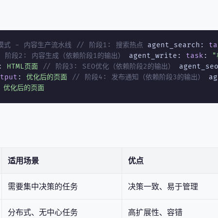
ne 模式 - 内容生产流水线
// 阶段1: 搜索热点
agent_search:
ta
/ 阶段2: 内容生成（依赖阶段1的输出）
agent_write:
task
:
:
HTML页面
// 阶段3: SEO优化（依赖阶段2的输出）
agent_se
tput
:
优化后的页面
// 阶段4: 发布通知（依赖阶段3的输出）
ag
:
优化后的页面
适用场景
优点
需要集中决策的任务
决策一致、易于管理
分布式、无中心任务
高扩展性、容错