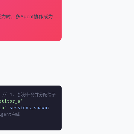
力时，多Agent协作成为
// 1. 拆分任务并分配给子
etitor_a"
_b"
sessions_spawn
:
Agent完成