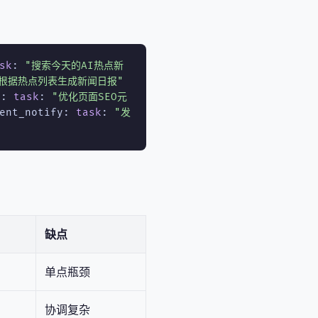
sk
:
"搜索今天的AI热点新
"根据热点列表生成新闻日报"
o:
task
:
"优化页面SEO元
ent_notify:
task
:
"发
缺点
单点瓶颈
协调复杂