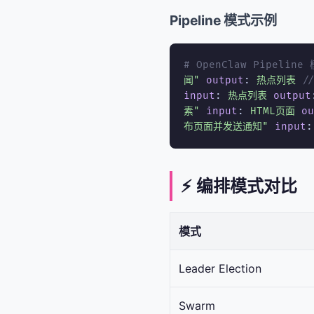
Pipeline 模式示例
# OpenClaw Pipeli
闻"
output
:
热点列表
/
input
:
热点列表
output
素"
input
:
HTML页面
ou
布页面并发送通知"
input
⚡ 编排模式对比
模式
Leader Election
Swarm