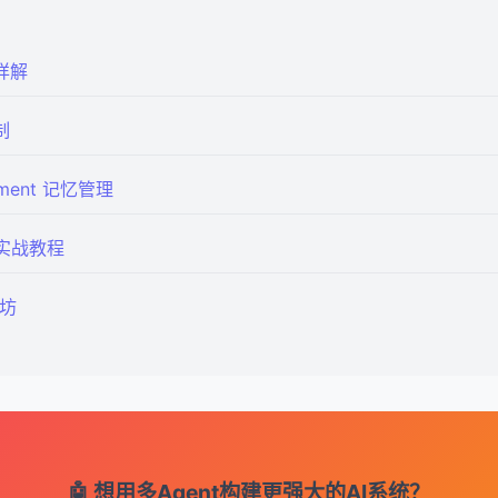
流详解
制
gement 记忆管理
编排实战教程
作坊
🤖 想用多Agent构建更强大的AI系统？