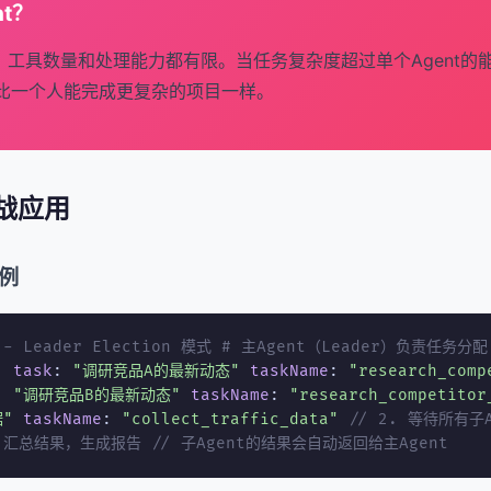
nt？
口、工具数量和处理能力都有限。当任务复杂度超过单个Agent的能
比一个人能完成更复杂的项目一样。
 实战应用
示例
 - Leader Election 模式
# 主Agent（Leader）负责任务分配
:
task
:
"调研竞品A的最新动态"
taskName
:
"research_comp
:
"调研竞品B的最新动态"
taskName
:
"research_competitor
"
taskName
:
"collect_traffic_data"
// 2. 等待所有子
. 汇总结果，生成报告
// 子Agent的结果会自动返回给主Agent