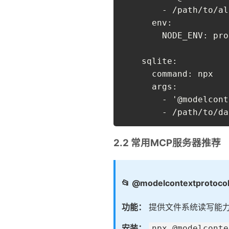
        - /path/to/al
      env:

        NODE_ENV: pro
    sqlite:

      command: npx

      args:

        - '@modelcont
        - /path/to/da
2.2 常用MCP服务器推荐
📂 @modelcontextprotocol
功能：
提供文件系统读写能
安装：
npx @modelconte