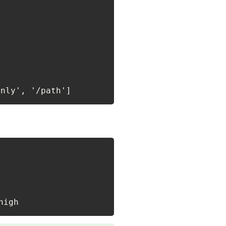
only', '/path']
high