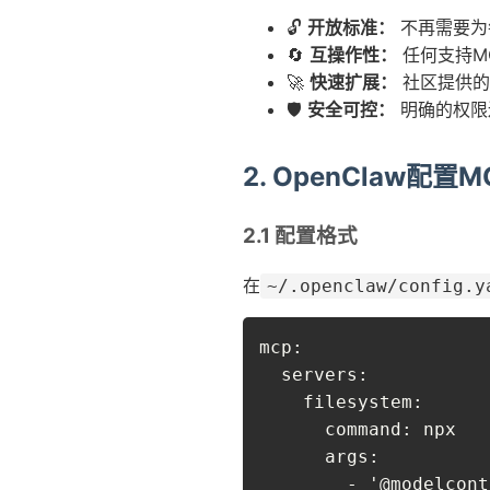
🔓
开放标准：
不再需要为
🔄
互操作性：
任何支持M
🚀
快速扩展：
社区提供的
🛡️
安全可控：
明确的权限
2. OpenClaw配置
2.1 配置格式
在
~/.openclaw/config.y
mcp:

  servers:

    filesystem:

      command: npx

      args:

        - '@modelcont