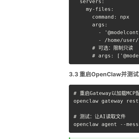
  servers:

    my-files:

      command: npx

      args:

        - '@modelcont
        - /home/user/
      # 可选：限制只读

      # args: ['@mode
3.3 重启OpenClaw并测试
# 重启Gateway以加载MCP配
openclaw gateway rest
# 测试：让AI读取文件

openclaw agent --me