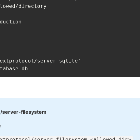
lowed/directory

duction

extprotocol/server-sqlite'

tabase.db
/server-filesystem
力
xtprotocol/server-filesystem <allowed-dir>