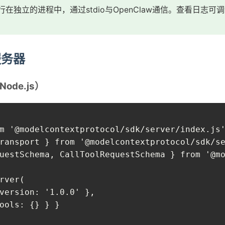
在独立的进程中，通过stdio与OpenClaw通信。查看日志可
服务器
ode.js）
m '@modelcontextprotocol/sdk/server/index.js'
ransport } from '@modelcontextprotocol/sdk/se
uestSchema, CallToolRequestSchema } from '@mo
rver(

version: '1.0.0' },

ools: {} } }
