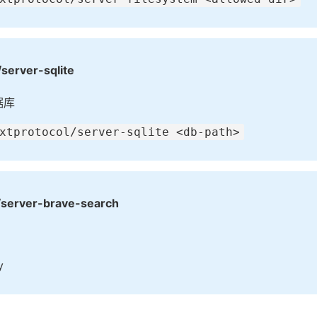
server-sqlite
据库
xtprotocol/server-sqlite <db-path>
/server-brave-search
y