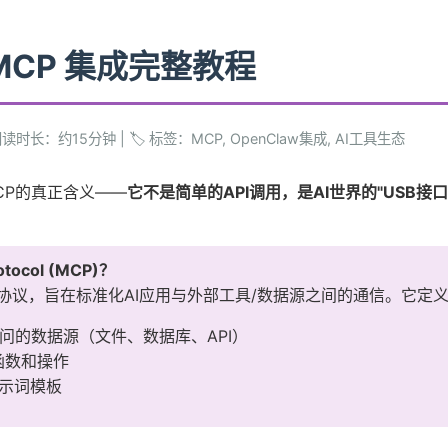
w MCP 集成完整教程
 阅读时长：约15分钟
|
🏷️ 标签：MCP, OpenClaw集成, AI工具生态
CP的真正含义——
它不是简单的API调用，是AI世界的"USB接口
otocol (MCP)？
的开放协议，旨在标准化AI应用与外部工具/数据源之间的通信。它定
访问的数据源（文件、数据库、API）
函数和操作
示词模板