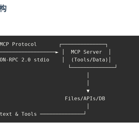
架构
MCP Protocol       ┌──────────────┐

──────────────────► │  MCP Server  │

ON-RPC 2.0 stdio    │  (Tools/Data)│

                      └──────────────┘

                            │

                            │

                            ▼

                     Files/APIs/DB

                            │

text & Tools ──────────────┘