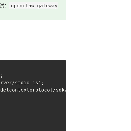
调试：
openclaw gateway
;

rver/stdio.js';

delcontextprotocol/sdk/types.js';
