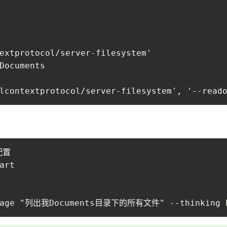
extprotocol/server-filesystem'

Documents

lcontextprotocol/server-filesystem', '--read
置

art

ssage "列出我Documents目录下的所有文件" --thinking 