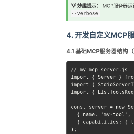
💡 妙趣提示：
MCP服务器运行
--verbose
4. 开发自定义MCP
4.1 基础MCP服务器结构（N
// my-mcp-server.js

import { Server } fro
import { StdioServerT
import { ListToolsReq
const server = new Se
  { name: 'my-tool', 
  { capabilities: { t
);
