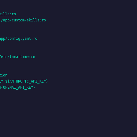
ills:ro

/app/custom-skills:ro

pp/config.yaml:ro

etc/localtime:ro

ion

Y=${ANTHROPIC_API_KEY}

{OPENAI_API_KEY}
