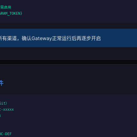
按需启用

GRAM_TOKEN}
有渠道，确认Gateway正常运行后再逐步开启
件
it）

-xxxxx



C-DEF
