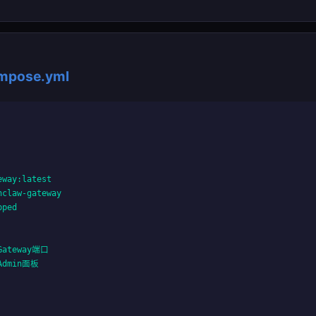
mpose.yml
way:latest

claw-gateway

ped

Gateway端口

Admin面板
