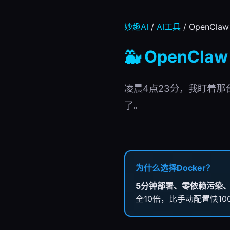
妙趣AI
/
AI工具
/ OpenCla
🐳 OpenCl
凌晨4点23分，我盯着那
了。
为什么选择Docker？
5分钟部署、零依赖污染
全10倍，比手动配置快10