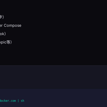
步）
er Compose
ok）
opic等）
ocker.com | sh
