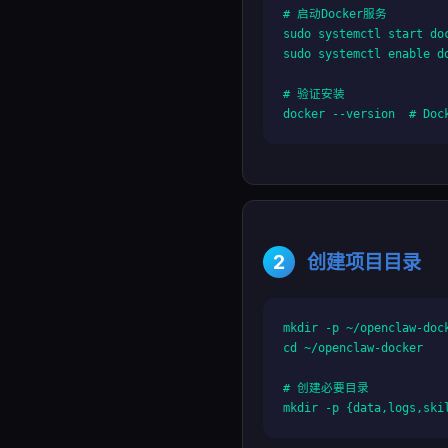
# 启动Docker服务

sudo systemctl start doc
sudo systemctl enable do
# 验证安装

docker --version  # Doc
2
创建项目目录
mkdir -p ~/openclaw-dock
cd ~/openclaw-docker

# 创建必要目录

mkdir -p {data,logs,ski