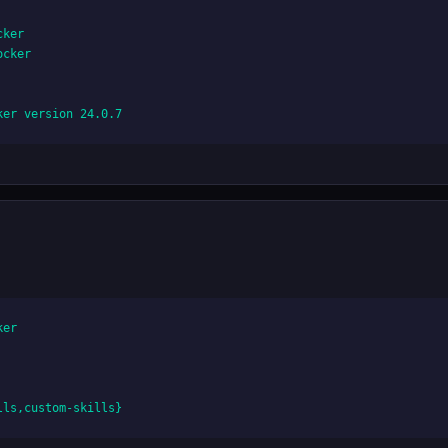
ker

cker

ker version 24.0.7
er

lls,custom-skills}