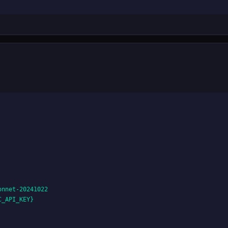
nnet-20241022

_API_KEY}
