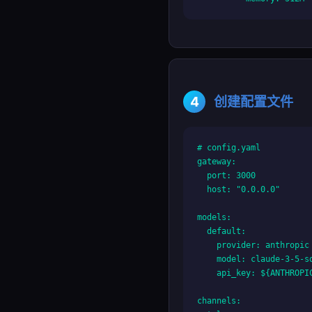
4
创建配置文件
# config.yaml

gateway:

  port: 3000

  host: "0.0.0.0"

models:

  default:

    provider: anthropic

    model: claude-3-5-so
    api_key: ${ANTHROPIC
channels:
