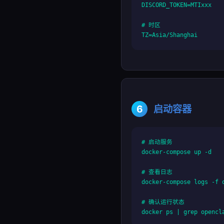
DISCORD_TOKEN=MTIxxx

# 时区

TZ=Asia/Shanghai
6
启动容器
# 启动服务

docker-compose up -d

# 查看日志

docker-compose logs -f o
# 确认运行状态

docker ps | grep opencl