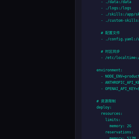
      - ./data:/data

      - ./logs:/logs

      - ./skills:/app/sk
      - ./custom-skills:
      # 配置文件

      - ./config.yaml:/a
      # 时区同步

      - /etc/localtime:/
    environment:

      - NODE_ENV=product
      - ANTHROPIC_API_KE
      - OPENAI_API_KEY=$
    # 资源限制

    deploy:

      resources:

        limits:

          memory: 2G

        reservations:

          memory: 512M