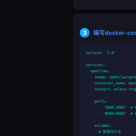
3
编写docker-co
version: '3.8'

services:

  openclaw:

    image: openclaw/gate
    container_name: open
    restart: unless-stop
    ports:

      - "3000:3000"  # 
      - "8080:8080"  # 
    volumes:

      # 数据持久化
