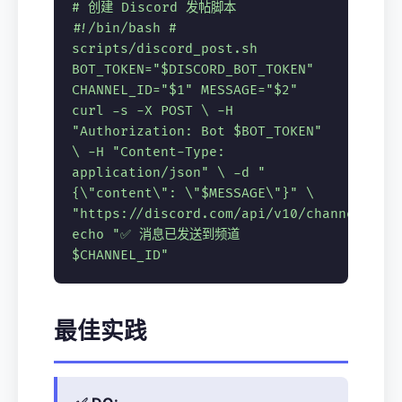
# 创建 Discord 发帖脚本
#!/bin/bash
#
scripts/discord_post.sh
BOT_TOKEN="$DISCORD_BOT_TOKEN"
CHANNEL_ID="$1" MESSAGE="$2"
curl -s -X POST \ -H
"Authorization: Bot $BOT_TOKEN"
\ -H "Content-Type:
application/json" \ -d "
{\"content\": \"$MESSAGE\"}" \
"https://discord.com/api/v10/channels/$C
echo "✅ 消息已发送到频道
$CHANNEL_ID"
最佳实践