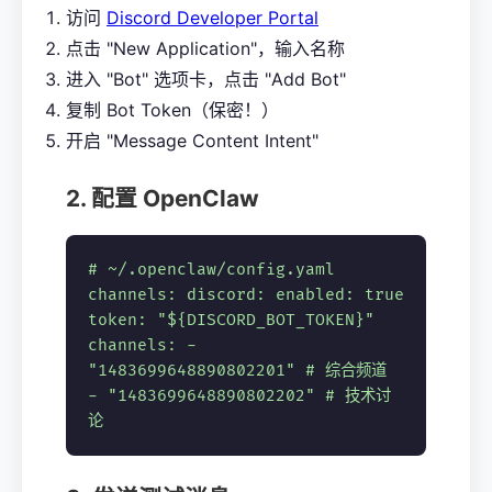
访问
Discord Developer Portal
点击 "New Application"，输入名称
进入 "Bot" 选项卡，点击 "Add Bot"
复制 Bot Token（保密！）
开启 "Message Content Intent"
2. 配置 OpenClaw
# ~/.openclaw/config.yaml
channels
:
discord
:
enabled
:
true
token
:
"${DISCORD_BOT_TOKEN}"
channels
: -
"1483699648890802201"
# 综合频道
-
"1483699648890802202"
# 技术讨
论