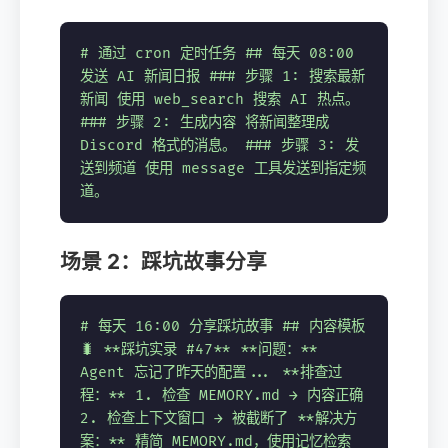
# 通过 cron 定时任务
## 每天 08:00
发送 AI 新闻日报 ### 步骤 1: 搜索最新
新闻 使用 web_search 搜索 AI 热点。
### 步骤 2: 生成内容 将新闻整理成
Discord 格式的消息。 ### 步骤 3: 发
送到频道 使用 message 工具发送到指定频
道。
场景 2：踩坑故事分享
# 每天 16:00 分享踩坑故事
## 内容模板
🐛 **踩坑实录 #47** **问题：**
Agent 忘记了昨天的配置... **排查过
程：** 1. 检查 MEMORY.md → 内容正确
2. 检查上下文窗口 → 被截断了 **解决方
案：** 精简 MEMORY.md，使用记忆检索