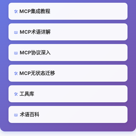
MCP集成教程
🛠️
MCP术语详解
📖
MCP协议深入
📖
MCP无状态迁移
🛠️
工具库
🛠️
术语百科
📖