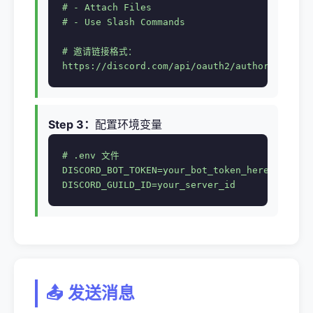
# - Attach Files

# - Use Slash Commands

# 邀请链接格式：

https://discord.com/api/oauth2/authorize?cli
Step 3：
配置环境变量
# .env 文件

DISCORD_BOT_TOKEN=your_bot_token_here

DISCORD_GUILD_ID=your_server_id
📤 发送消息