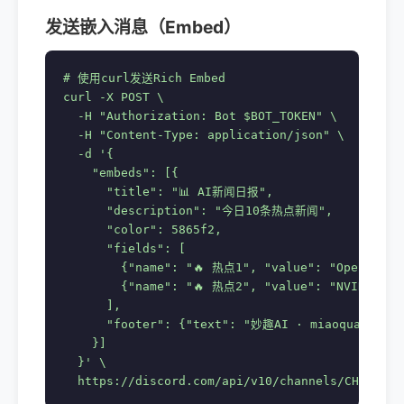
发送嵌入消息（Embed）
# 使用curl发送Rich Embed

curl -X POST \

  -H "Authorization: Bot $BOT_TOKEN" \

  -H "Content-Type: application/json" \

  -d '{

    "embeds": [{

      "title": "📊 AI新闻日报",

      "description": "今日10条热点新闻",

      "color": 5865f2,

      "fields": [

        {"name": "🔥 热点1", "value": "OpenClaw
        {"name": "🔥 热点2", "value": "NVIDIA安全
      ],

      "footer": {"text": "妙趣AI · miaoquai.com"}
    }]

  }' \

  https://discord.com/api/v10/channels/CHANNEL_