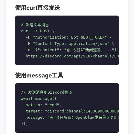
使用curl直接发送
# 发送文本消息

curl -X POST \

  -H "Authorization: Bot $BOT_TOKEN" \

  -H "Content-Type: application/json" \

  -d '{"content": "🤖 今日AI新闻速递：..."}' \

  https://discord.com/api/v10/channels/CHANNEL_
使用message工具
// 发送消息到Discord频道

await message({

  action: "send",

  target: "discord:channel:1483699648890802201",
  message: "🔥 今日头条：OpenClaw发布重大更新！"

});