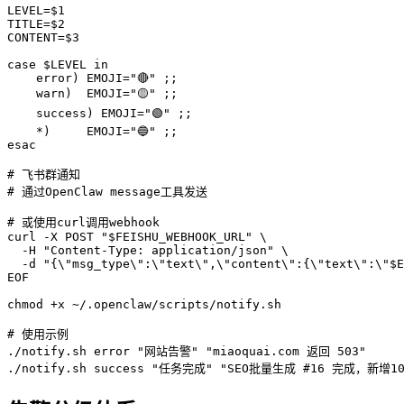
LEVEL=$1

TITLE=$2

CONTENT=$3

case $LEVEL in

    error) EMOJI="🔴" ;;

    warn)  EMOJI="🟡" ;;

    success) EMOJI="🟢" ;;

    *)     EMOJI="🔵" ;;

esac

# 飞书群通知

# 通过OpenClaw message工具发送

# 或使用curl调用webhook

curl -X POST "$FEISHU_WEBHOOK_URL" \

  -H "Content-Type: application/json" \

  -d "{\"msg_type\":\"text\",\"content\":{\"text\":\"$E
EOF

chmod +x ~/.openclaw/scripts/notify.sh

# 使用示例

./notify.sh error "网站告警" "miaoquai.com 返回 503"

./notify.sh success "任务完成" "SEO批量生成 #16 完成，新增1