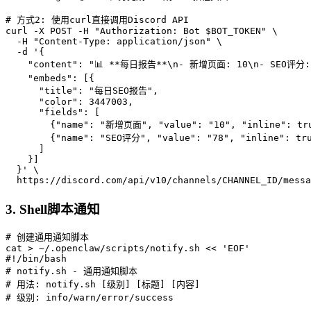
# 方式2: 使用curl直接调用Discord API

curl -X POST -H "Authorization: Bot $BOT_TOKEN" \

  -H "Content-Type: application/json" \

  -d '{

    "content": "📊 **每日报告**\n- 新增页面: 10\n- SEO评分: 
    "embeds": [{

      "title": "每日SEO报告",

      "color": 3447003,

      "fields": [

        {"name": "新增页面", "value": "10", "inline": tru
        {"name": "SEO评分", "value": "78", "inline": tru
      ]

    }]

  }' \

  https://discord.com/api/v10/channels/CHANNEL_ID/messa
3. Shell脚本通知
# 创建通用通知脚本

cat > ~/.openclaw/scripts/notify.sh << 'EOF'

#!/bin/bash

# notify.sh - 通用通知脚本

# 用法: notify.sh [级别] [标题] [内容]

# 级别: info/warn/error/success
