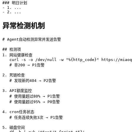
### 明日计划

- 1. ...

- 2. ...
异常检测机制
# Agent自动检测异常并发送告警

## 检测项

1. 网站健康检查

   curl -s -o /dev/null -w "%{http_code}" https://miaoq
   # 非200 → P1告警

2. 死链检查

   # 发现新的404 → P2告警

3. API额度监控

   # 使用量超过80% → P1告警

   # 使用量超过95% → P0告警

4. cron任务状态

   # 任务连续失败3次 → P1告警

5. 磁盘空间
