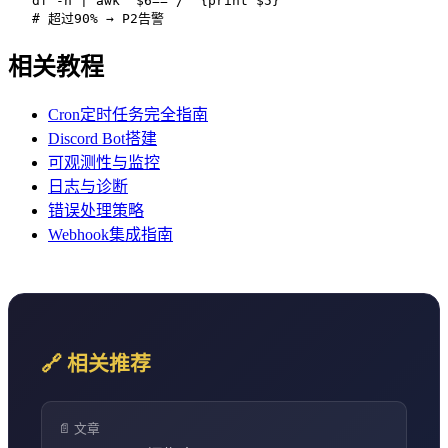
   df -h | awk '$6=="/" {print $5}'

   # 超过90% → P2告警
相关教程
Cron定时任务完全指南
Discord Bot搭建
可观测性与监控
日志与诊断
错误处理策略
Webhook集成指南
🔗 相关推荐
📄 文章