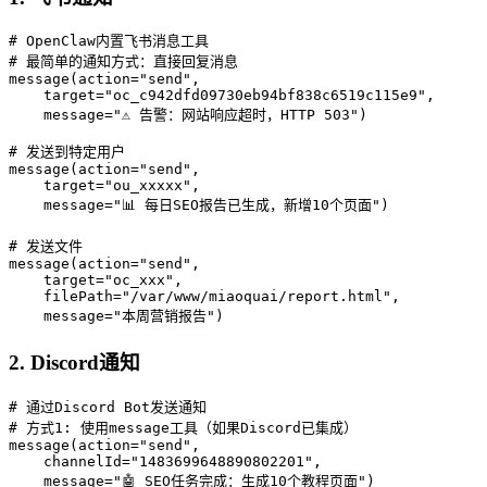
# OpenClaw内置飞书消息工具

# 最简单的通知方式：直接回复消息

message(action="send", 

    target="oc_c942dfd09730eb94bf838c6519c115e9",

    message="⚠️ 告警：网站响应超时，HTTP 503")

# 发送到特定用户

message(action="send",

    target="ou_xxxxx",

    message="📊 每日SEO报告已生成，新增10个页面")

# 发送文件

message(action="send",

    target="oc_xxx",

    filePath="/var/www/miaoquai/report.html",

    message="本周营销报告")
2. Discord通知
# 通过Discord Bot发送通知

# 方式1: 使用message工具（如果Discord已集成）

message(action="send",

    channelId="1483699648890802201",

    message="🤖 SEO任务完成：生成10个教程页面")
