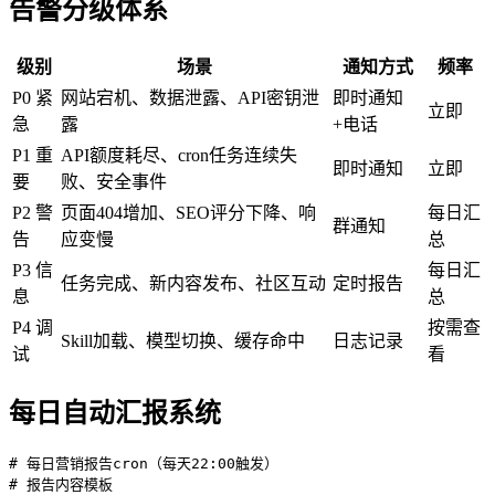
告警分级体系
级别
场景
通知方式
频率
P0 紧
网站宕机、数据泄露、API密钥泄
即时通知
立即
急
露
+电话
P1 重
API额度耗尽、cron任务连续失
即时通知
立即
要
败、安全事件
P2 警
页面404增加、SEO评分下降、响
每日汇
群通知
告
应变慢
总
P3 信
每日汇
任务完成、新内容发布、社区互动
定时报告
息
总
P4 调
按需查
Skill加载、模型切换、缓存命中
日志记录
试
看
每日自动汇报系统
# 每日营销报告cron（每天22:00触发）

# 报告内容模板
