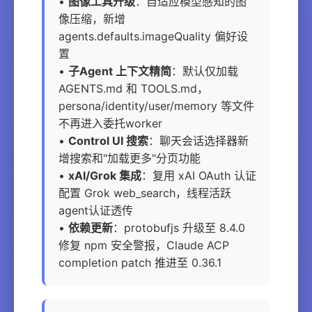
•
图像工具升级
：自适应模型感知的图
像压缩，新增
agents.defaults.imageQuality 偏好设
置
•
子Agent 上下文精简
：默认仅加载
AGENTS.md 和 TOOLS.md，
persona/identity/user/memory 等文件
不再进入委托worker
•
Control UI 搜索
：聊天会话选择器新
增搜索和"加载更多"分页功能
•
xAI/Grok 集成
：复用 xAI OAuth 认证
配置 Grok web_search，线程活跃
agent认证透传
•
依赖更新
：protobufjs 升级至 8.4.0
修复 npm 安全警报，Claude ACP
completion patch 推进至 0.36.1