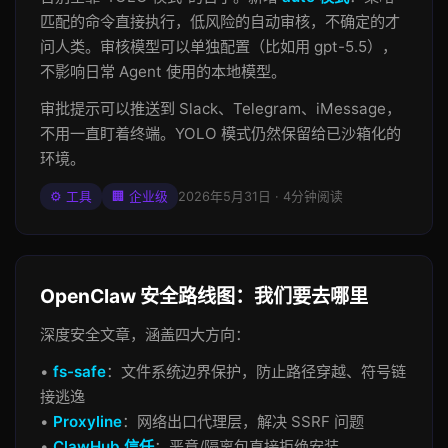
匹配的命令直接执行，低风险的自动审核，不确定的才
问人类。审核模型可以单独配置（比如用 gpt-5.5），
不影响日常 Agent 使用的本地模型。
审批提示可以推送到 Slack、Telegram、iMessage，
不用一直盯着终端。YOLO 模式仍然保留给已沙箱化的
环境。
⚙️ 工具
🏢 企业级
2026年5月31日 · 4分钟阅读
OpenClaw 安全路线图：我们要去哪里
深度安全文章，涵盖四大方向：
•
fs-safe
：文件系统边界保护，防止路径穿越、符号链
接逃逸
•
Proxyline
：网络出口代理层，解决 SSRF 问题
•
ClawHub 信任
：恶意/隔离包直接拒绝安装