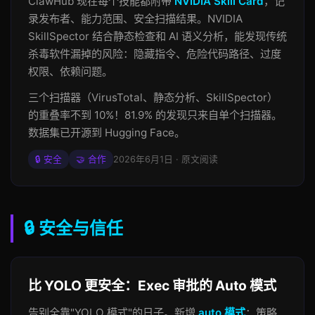
ClawHub 现在每个技能都附带
NVIDIA Skill Card
，记
录发布者、能力范围、安全扫描结果。NVIDIA
SkillSpector 结合静态检查和 AI 语义分析，能发现传统
杀毒软件漏掉的风险：隐藏指令、危险代码路径、过度
权限、依赖问题。
三个扫描器（VirusTotal、静态分析、SkillSpector）
的重叠率不到 10%！81.9% 的发现只来自单个扫描器。
数据集已开源到 Hugging Face。
🔒 安全
🤝 合作
2026年6月1日 · 原文阅读
🔒 安全与信任
比 YOLO 更安全：Exec 审批的 Auto 模式
告别全靠"YOLO 模式"的日子。新增
auto 模式
：策略