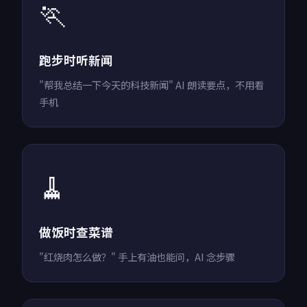
🏃
跑步时听新闻
"帮我总结一下今天的科技新闻" AI 朗读要点，不用看
手机
🧹
做饭时查菜谱
"红烧肉怎么做？" 手上有油也能问，AI 念步骤