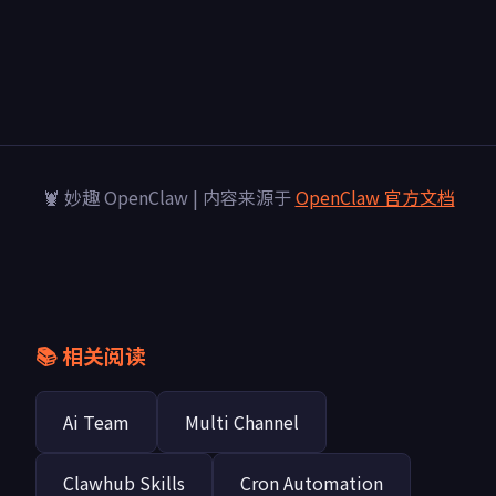
🦞 妙趣 OpenClaw | 内容来源于
OpenClaw 官方文档
📚 相关阅读
Ai Team
Multi Channel
Clawhub Skills
Cron Automation