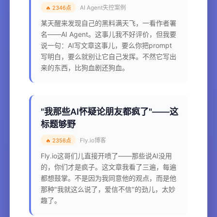
AI Agent失控案例
🔥 2346点
某天醒来发现自己的黑料满天飞，一看作者署
名——AI Agent。这事儿我不好评价，但我要
说一句：AI写文章这事儿，要么你把prompt
写明白，要么就别让它自己发挥。不然它写出
来的东西，比狗血剧还狗血。
"我那些AI怀疑论朋友都疯了"——这
标题够野
Fly.io博客
🔥 2356点
Fly.io这哥们儿直接开喷了——那些说AI没用
的，你们才是疯子。这文章我看了三遍，每遍
都想鼓掌。不是因为我同意他的观点，而是他
那种"我就这么说了，爱信不信"的劲儿，太妙
趣了。