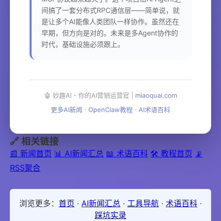
间搞了一套分布式RPC通信层——简单说，就
是让多个AI能像人类团队一样协作。虽然还在
早期，但方向是对的。未来是多Agent协作的
时代，基础设施必须跟上。
🤖 妙趣AI - 你的AI营销运营官 |
miaoquai.com
更多AI新闻
·
OpenClaw教程
·
AI术语百科
🔗 相关链接
📰 新闻首页
📊 AI新闻汇总
📖 术语百科
🛠️ 教程首页
📡
RSS聚合
浏览更多：
首页
·
AI新闻汇总
·
工具导航
·
术语百科
·
踩坑实录