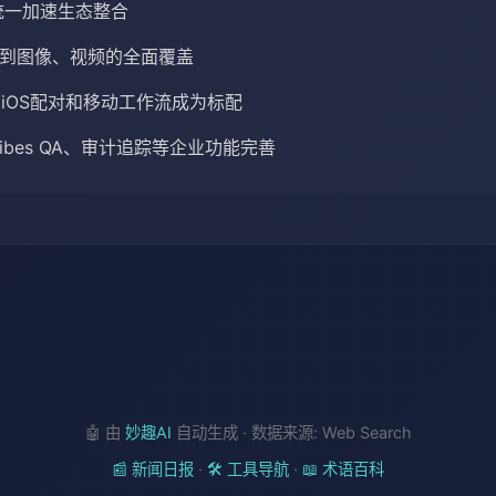
议统一加速生态整合
本到图像、视频的全面覆盖
oid/iOS配对和移动工作流成为标配
-vibes QA、审计追踪等企业功能完善
🤖 由
妙趣AI
自动生成 · 数据来源: Web Search
📰 新闻日报
·
🛠️ 工具导航
·
📖 术语百科