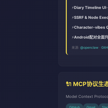
Diary Timeline UI
SSRF & Node Exec
Character-vibes 
Android配对全面
来源:
@openclaw
·
Git
🔌 MCP协议生
Model Context Pr
GitHub
Gmail
Sla