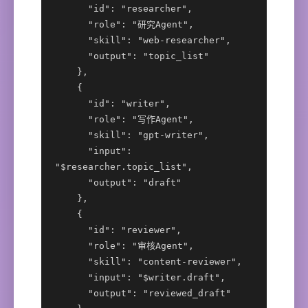
      "id": "researcher",

      "role": "研究Agent",

      "skill": "web-researcher",

      "output": "topic_list"

    },

    {

      "id": "writer",

      "role": "写作Agent",

      "skill": "gpt-writer",

      "input": 
"$researcher.topic_list",

      "output": "draft"

    },

    {

      "id": "reviewer",

      "role": "审核Agent",

      "skill": "content-reviewer",

      "input": "$writer.draft",

      "output": "reviewed_draft"
