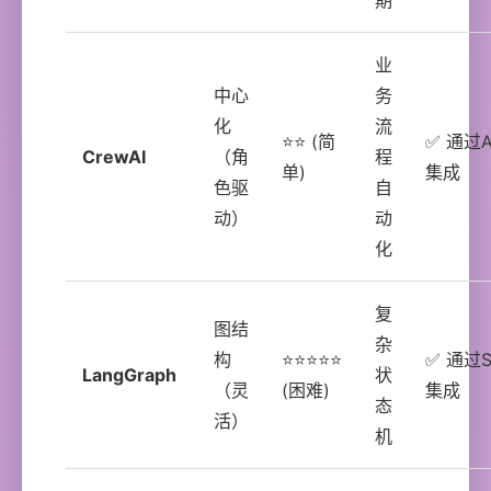
期
业
中心
务
化
流
⭐⭐ (简
✅ 通过A
CrewAI
（角
程
单)
集成
色驱
自
动）
动
化
复
图结
杂
构
⭐⭐⭐⭐⭐
✅ 通过Sk
LangGraph
状
（灵
(困难)
集成
态
活）
机