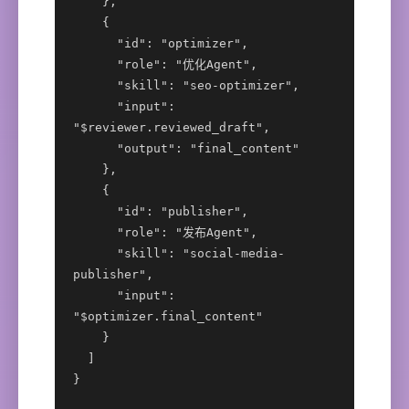
    },

    {

      "id": "optimizer",

      "role": "优化Agent",

      "skill": "seo-optimizer",

      "input": 
"$reviewer.reviewed_draft",

      "output": "final_content"

    },

    {

      "id": "publisher",

      "role": "发布Agent",

      "skill": "social-media-
publisher",

      "input": 
"$optimizer.final_content"

    }

  ]

}
