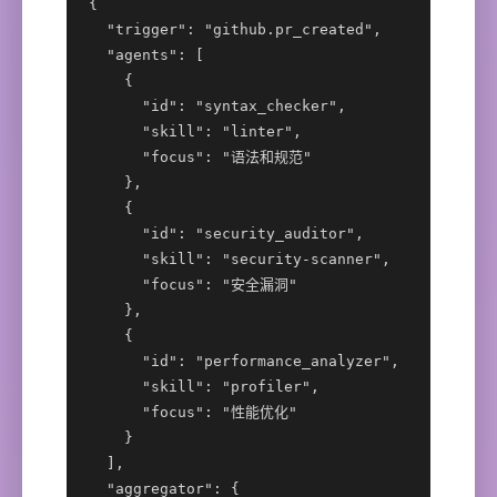
{

  "trigger": "github.pr_created",

  "agents": [

    {

      "id": "syntax_checker",

      "skill": "linter",

      "focus": "语法和规范"

    },

    {

      "id": "security_auditor",

      "skill": "security-scanner",

      "focus": "安全漏洞"

    },

    {

      "id": "performance_analyzer",

      "skill": "profiler",

      "focus": "性能优化"

    }

  ],

  "aggregator": {
