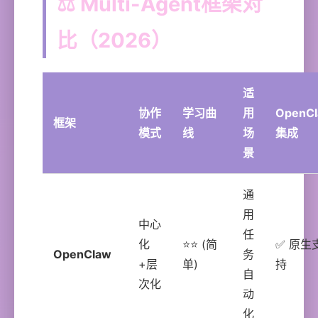
⚖️ Multi-Agent框架对
比（2026）
适
协作
学习曲
用
OpenC
框架
模式
线
场
集成
景
通
用
中心
任
化
⭐⭐ (简
✅ 原生
OpenClaw
务
+层
单)
持
自
次化
动
化