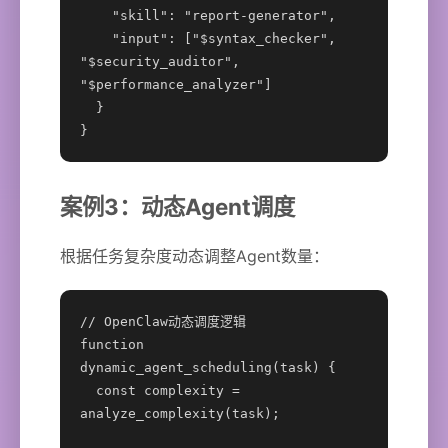
    "skill": "report-generator",

    "input": ["$syntax_checker", 
"$security_auditor", 
"$performance_analyzer"]

  }

}
案例3：动态Agent调度
根据任务复杂度动态调整Agent数量：
// OpenClaw动态调度逻辑

function 
dynamic_agent_scheduling(task) {

  const complexity = 
analyze_complexity(task);
