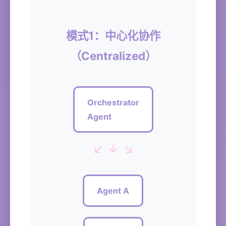
模式1：中心化协作
（Centralized）
Orchestrator
Agent
↙ ↓ ↘
Agent A