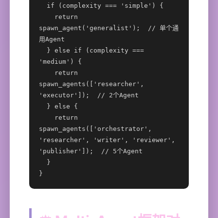
  if (complexity === 'simple') {

    return 
spawn_agent('generalist');  // 单个通
用Agent

  } else if (complexity === 
'medium') {

    return 
spawn_agents(['researcher', 
'executor']);  // 2个Agent

  } else {

    return 
spawn_agents(['orchestrator', 
'researcher', 'writer', 'reviewer', 
'publisher']);  // 5个Agent

  }

}