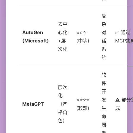
复
去中
杂
AutoGen
心化
⭐⭐⭐
对
✅ 通过
(Microsoft)
+层
(中等)
话
MCP集
次化
系
统
软
件
层次
开
化
⭐⭐⭐⭐
发
⚠️ 部分
MetaGPT
（严
(较难)
生
成
格角
命
色）
周