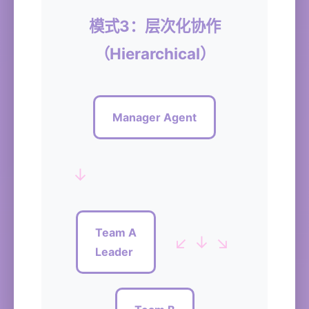
模式3：层次化协作
（Hierarchical）
Manager Agent
↓
Team A
↙ ↓ ↘
Leader