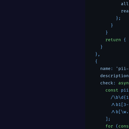
all
rea
          };

        }

      }

return
 { 
    }

  },

  {

name
: 
'pii-
description
check
: 
asyn
const
 pii
        /\b\d{1
        /\b1[3-
        /\b[\w.
      ];

for
 (
cons