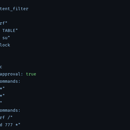
tent_filter
rf"
 TABLE"
 su"
lock
c
approval
: 
true
ommands
:

*"
*"
"
ommands
:

rf /"
d 777 *"