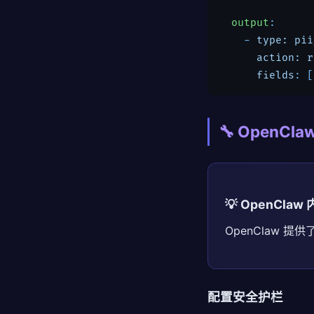
output
:

    - 
type: pii
action: r
fields
: [
🔧 OpenCl
💡 OpenCla
OpenClaw
配置安全护栏