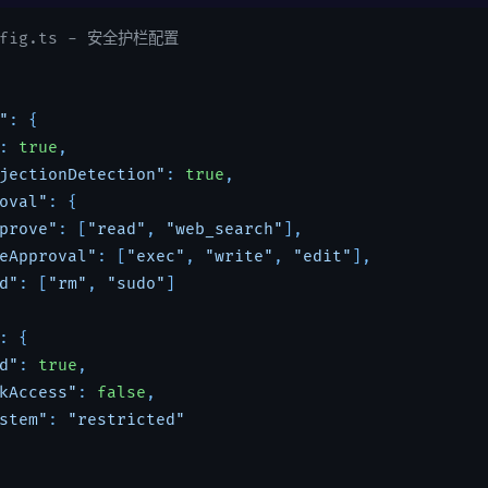
onfig.ts - 安全护栏配置
"
: {

: 
true
,

jectionDetection"
: 
true
,

oval"
: {

prove"
: [
"read"
, 
"web_search"
],

eApproval"
: [
"exec"
, 
"write"
, 
"edit"
],

d"
: [
"rm"
, 
"sudo"
]

: {

d"
: 
true
,

kAccess"
: 
false
,

stem"
: 
"restricted"