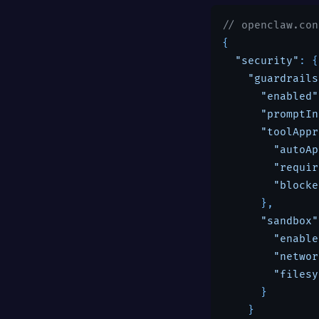
// openclaw.c
{

"security"
: {

"guardrails
"enabled"
"promptIn
"toolAppr
"autoAp
"requir
"blocke
      },

"sandbox"
"enable
"networ
"filesy
      }

    }
