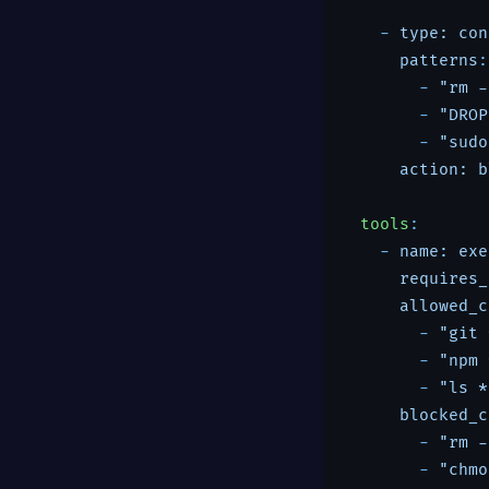
    - 
type: con
patterns
:

        - 
"rm -
        - 
"DROP
        - 
"sudo
action: b
tools
:

    - 
name: exe
requires_
allowed_c
        - 
"git 
        - 
"npm 
        - 
"ls *
blocked_c
        - 
"rm -
        - 
"chmo