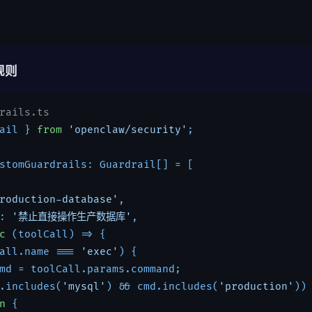
 规则
rails.ts
ail } 
from
'openclaw/security'
;

stomGuardrails: Guardrail[] = [

roduction-database'
,

: 
'禁止直接操作生产数据库'
,

c
 (toolCall) => {

all.name === 
'exec'
) {

md = toolCall.params.command;

.includes(
'mysql'
) && cmd.includes(
'production'
)) 
n
 {
